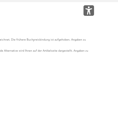
eichnet. Die frühere Buchpreisbindung ist aufgehoben. Angaben zu
e Alternative wird Ihnen auf der Artikelseite dargestellt. Angaben zu
ur Abholung mit Zahlung in der Filiale möglich. Der Gutschein ist nicht
t und das Hugendubel Hörbuch Abo. Der Gutschein ist nicht mit anderen