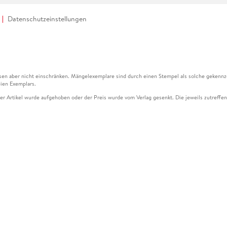
Datenschutzeinstellungen
en aber nicht einschränken. Mängelexemplare sind durch einen Stempel als solche gekennz
ien Exemplars.
ser Artikel wurde aufgehoben oder der Preis wurde vom Verlag gesenkt. Die jeweils zutreffend
ter der Leseprobe übermittelt werden.
kelseite dargestellten Datums vom Verlag angehoben.
g (UVP) des Herstellers.
n zu Preissenkungen beziehen sich auf den vorherigen Preis.
senkungen beziehen sich auf den letzten gebundenen Preis.
kelseite dargestellten Datums vom Verlag angehoben.
n den Gutschein ausschließlich online einlösen unter www.hugendubel.de. Keine Bestellung z
und eBooks) sowie für preisgebundene Kalender, tolino shine (4016621130466), tolino selec
cht möglich. Ein Weiterverkauf und der Handel des Gutscheincodes sind nicht gestattet.