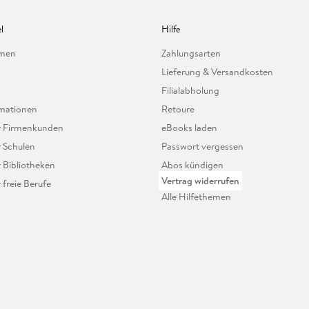
l
Hilfe
hmen
Zahlungsarten
Lieferung & Versandkosten
Filialabholung
mationen
Retoure
ür Firmenkunden
eBooks laden
r Schulen
Passwort vergessen
r Bibliotheken
Abos kündigen
Vertrag widerrufen
r freie Berufe
Alle Hilfethemen