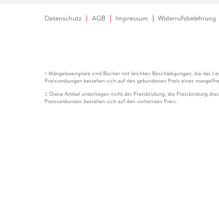
Datenschutz
AGB
Impressum
Widerrufsbelehrung
Mängelexemplare sind Bücher mit leichten Beschädigungen, die das Les
1
Preissenkungen beziehen sich auf den gebundenen Preis eines mangelfre
Diese Artikel unterliegen nicht der Preisbindung, die Preisbindung die
2
Preissenkungen beziehen sich auf den vorherigen Preis.
Durch Öffnen der Leseprobe willigen Sie ein, dass Daten an den Anbie
3
Der gebundene Preis dieses Artikels wird nach Ablauf des auf der Arti
4
Der Preisvergleich bezieht sich auf die unverbindliche Preisempfehlun
5
Der gebundene Preis dieses Artikels wurde vom Verlag gesenkt. Angabe
6
Die Preisbindung dieses Artikels wurde aufgehoben. Angaben zu Preis
7
Der gebundene Preis dieses Artikels wird nach Ablauf des auf der Arti
8
Ihr Gutschein SOMMER13 gilt bis einschließlich 10.08.2026. Sie könne
12
gültig für gesetzlich preisgebundene Artikel (deutschsprachige Bücher 
Gutscheinen und Geschenkkarten kombinierbar. Eine Barauszahlung ist ni