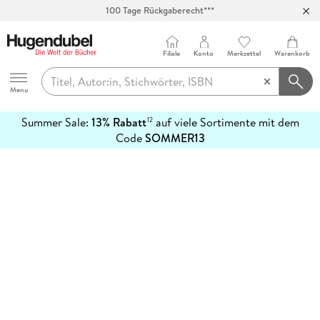
100 Tage Rückgaberecht***
Abholung in über 100 Filialen
Filiale
Konto
Merkzettel
Warenkorb
Hugendubel
Menu
Summer Sale:
13% Rabatt
auf viele Sortimente mit dem
12
mehr
Code
SOMMER13
erfahren