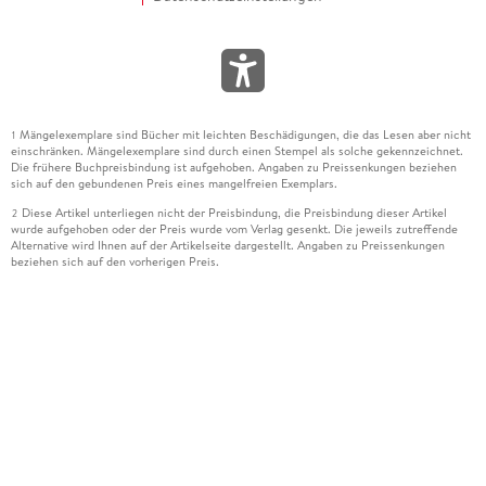
Mängelexemplare sind Bücher mit leichten Beschädigungen, die das Lesen aber nicht
1
einschränken. Mängelexemplare sind durch einen Stempel als solche gekennzeichnet.
Die frühere Buchpreisbindung ist aufgehoben. Angaben zu Preissenkungen beziehen
sich auf den gebundenen Preis eines mangelfreien Exemplars.
Diese Artikel unterliegen nicht der Preisbindung, die Preisbindung dieser Artikel
2
wurde aufgehoben oder der Preis wurde vom Verlag gesenkt. Die jeweils zutreffende
Alternative wird Ihnen auf der Artikelseite dargestellt. Angaben zu Preissenkungen
beziehen sich auf den vorherigen Preis.
Durch Öffnen der Leseprobe willigen Sie ein, dass Daten an den Anbieter der
3
Leseprobe übermittelt werden.
Der gebundene Preis dieses Artikels wird nach Ablauf des auf der Artikelseite
4
dargestellten Datums vom Verlag angehoben.
Der Preisvergleich bezieht sich auf die unverbindliche Preisempfehlung (UVP) des
5
Herstellers.
Der gebundene Preis dieses Artikels wurde vom Verlag gesenkt. Angaben zu
6
Preissenkungen beziehen sich auf den vorherigen Preis.
Die Preisbindung dieses Artikels wurde aufgehoben. Angaben zu Preissenkungen
7