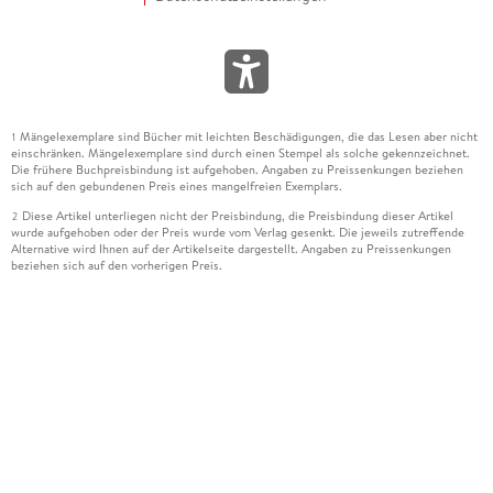
Mängelexemplare sind Bücher mit leichten Beschädigungen, die das Lesen aber nicht
1
einschränken. Mängelexemplare sind durch einen Stempel als solche gekennzeichnet.
Die frühere Buchpreisbindung ist aufgehoben. Angaben zu Preissenkungen beziehen
sich auf den gebundenen Preis eines mangelfreien Exemplars.
Diese Artikel unterliegen nicht der Preisbindung, die Preisbindung dieser Artikel
2
wurde aufgehoben oder der Preis wurde vom Verlag gesenkt. Die jeweils zutreffende
Alternative wird Ihnen auf der Artikelseite dargestellt. Angaben zu Preissenkungen
beziehen sich auf den vorherigen Preis.
Durch Öffnen der Leseprobe willigen Sie ein, dass Daten an den Anbieter der
3
Leseprobe übermittelt werden.
Der gebundene Preis dieses Artikels wird nach Ablauf des auf der Artikelseite
4
dargestellten Datums vom Verlag angehoben.
Der Preisvergleich bezieht sich auf die unverbindliche Preisempfehlung (UVP) des
5
Herstellers.
Der gebundene Preis dieses Artikels wurde vom Verlag gesenkt. Angaben zu
6
Preissenkungen beziehen sich auf den vorherigen Preis.
Die Preisbindung dieses Artikels wurde aufgehoben. Angaben zu Preissenkungen
7