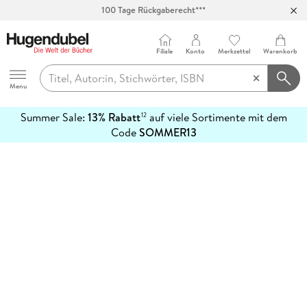
100 Tage Rückgaberecht***
Abholung in über 100 Filialen
Filiale
Konto
Merkzettel
Warenkorb
Hugendubel
Menu
Summer Sale:
13% Rabatt
auf viele Sortimente mit dem
12
mehr
Code
SOMMER13
erfahren