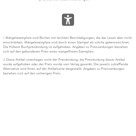
Mängelexemplare sind Bücher mit leichten Beschädigungen, die das Lesen aber nicht
1
einschränken. Mängelexemplare sind durch einen Stempel als solche gekennzeichnet.
Die frühere Buchpreisbindung ist aufgehoben. Angaben zu Preissenkungen beziehen
sich auf den gebundenen Preis eines mangelfreien Exemplars.
Diese Artikel unterliegen nicht der Preisbindung, die Preisbindung dieser Artikel
2
wurde aufgehoben oder der Preis wurde vom Verlag gesenkt. Die jeweils zutreffende
Alternative wird Ihnen auf der Artikelseite dargestellt. Angaben zu Preissenkungen
beziehen sich auf den vorherigen Preis.
Durch Öffnen der Leseprobe willigen Sie ein, dass Daten an den Anbieter der
3
Leseprobe übermittelt werden.
Der gebundene Preis dieses Artikels wird nach Ablauf des auf der Artikelseite
4
dargestellten Datums vom Verlag angehoben.
Der Preisvergleich bezieht sich auf die unverbindliche Preisempfehlung (UVP) des
5
Herstellers.
Der gebundene Preis dieses Artikels wurde vom Verlag gesenkt. Angaben zu
6
Preissenkungen beziehen sich auf den vorherigen Preis.
Die Preisbindung dieses Artikels wurde aufgehoben. Angaben zu Preissenkungen
7