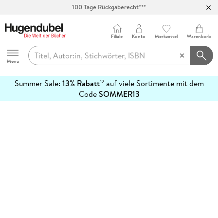
100 Tage Rückgaberecht***
Abholung in über 100 Filialen
Filiale
Konto
Merkzettel
Warenkorb
Hugendubel
Menu
Summer Sale:
13% Rabatt
auf viele Sortimente mit dem
12
mehr
Code
SOMMER13
erfahren