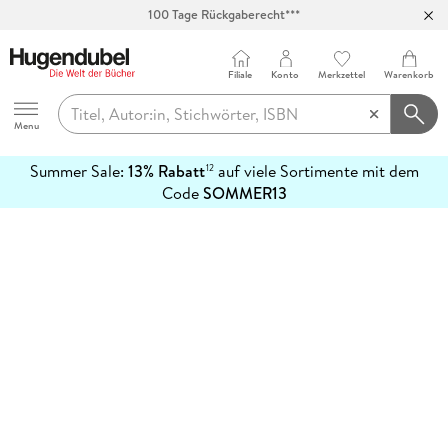
100 Tage Rückgaberecht***
Abholung in über 100 Filialen
Filiale
Konto
Merkzettel
Warenkorb
Hugendubel
Menu
Summer Sale:
13% Rabatt
auf viele Sortimente mit dem
12
mehr
Code
SOMMER13
erfahren