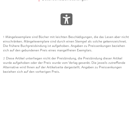
Mängelexemplare sind Bücher mit leichten Beschädigungen, die das Lesen aber nicht
1
einschränken. Mängelexemplare sind durch einen Stempel als solche gekennzeichnet.
Die frühere Buchpreisbindung ist aufgehoben. Angaben zu Preissenkungen beziehen
sich auf den gebundenen Preis eines mangelfreien Exemplars.
Diese Artikel unterliegen nicht der Preisbindung, die Preisbindung dieser Artikel
2
wurde aufgehoben oder der Preis wurde vom Verlag gesenkt. Die jeweils zutreffende
Alternative wird Ihnen auf der Artikelseite dargestellt. Angaben zu Preissenkungen
beziehen sich auf den vorherigen Preis.
Durch Öffnen der Leseprobe willigen Sie ein, dass Daten an den Anbieter der
3
Leseprobe übermittelt werden.
Der gebundene Preis dieses Artikels wird nach Ablauf des auf der Artikelseite
4
dargestellten Datums vom Verlag angehoben.
Der Preisvergleich bezieht sich auf die unverbindliche Preisempfehlung (UVP) des
5
Herstellers.
Der gebundene Preis dieses Artikels wurde vom Verlag gesenkt. Angaben zu
6
Preissenkungen beziehen sich auf den vorherigen Preis.
Die Preisbindung dieses Artikels wurde aufgehoben. Angaben zu Preissenkungen
7