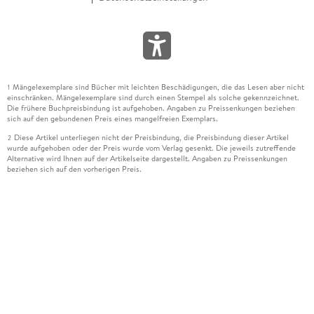
Mängelexemplare sind Bücher mit leichten Beschädigungen, die das Lesen aber nicht
1
einschränken. Mängelexemplare sind durch einen Stempel als solche gekennzeichnet.
Die frühere Buchpreisbindung ist aufgehoben. Angaben zu Preissenkungen beziehen
sich auf den gebundenen Preis eines mangelfreien Exemplars.
Diese Artikel unterliegen nicht der Preisbindung, die Preisbindung dieser Artikel
2
wurde aufgehoben oder der Preis wurde vom Verlag gesenkt. Die jeweils zutreffende
Alternative wird Ihnen auf der Artikelseite dargestellt. Angaben zu Preissenkungen
beziehen sich auf den vorherigen Preis.
Durch Öffnen der Leseprobe willigen Sie ein, dass Daten an den Anbieter der
3
Leseprobe übermittelt werden.
Der gebundene Preis dieses Artikels wird nach Ablauf des auf der Artikelseite
4
dargestellten Datums vom Verlag angehoben.
Der Preisvergleich bezieht sich auf die unverbindliche Preisempfehlung (UVP) des
5
Herstellers.
Der gebundene Preis dieses Artikels wurde vom Verlag gesenkt. Angaben zu
6
Preissenkungen beziehen sich auf den vorherigen Preis.
Die Preisbindung dieses Artikels wurde aufgehoben. Angaben zu Preissenkungen
7