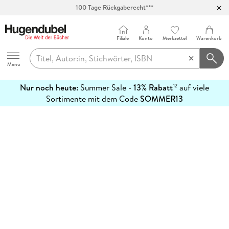
100 Tage Rückgaberecht***
Abholung in über 100 Filialen
Filiale
Konto
Merkzettel
Warenkorb
Hugendubel
Menu
Nur noch heute:
Summer Sale -
13% Rabatt
auf viele
12
mehr
Sortimente mit dem Code
SOMMER13
erfahren