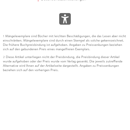
Mängelexemplare sind Bücher mit leichten Beschädigungen, die das Lesen aber nicht
1
einschränken. Mängelexemplare sind durch einen Stempel als solche gekennzeichnet.
Die frühere Buchpreisbindung ist aufgehoben. Angaben zu Preissenkungen beziehen
sich auf den gebundenen Preis eines mangelfreien Exemplars.
Diese Artikel unterliegen nicht der Preisbindung, die Preisbindung dieser Artikel
2
wurde aufgehoben oder der Preis wurde vom Verlag gesenkt. Die jeweils zutreffende
Alternative wird Ihnen auf der Artikelseite dargestellt. Angaben zu Preissenkungen
beziehen sich auf den vorherigen Preis.
Durch Öffnen der Leseprobe willigen Sie ein, dass Daten an den Anbieter der
3
Leseprobe übermittelt werden.
Der gebundene Preis dieses Artikels wird nach Ablauf des auf der Artikelseite
4
dargestellten Datums vom Verlag angehoben.
Der Preisvergleich bezieht sich auf die unverbindliche Preisempfehlung (UVP) des
5
Herstellers.
Der gebundene Preis dieses Artikels wurde vom Verlag gesenkt. Angaben zu
6
Preissenkungen beziehen sich auf den vorherigen Preis.
Die Preisbindung dieses Artikels wurde aufgehoben. Angaben zu Preissenkungen
7