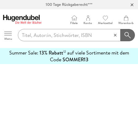
100 Tage Rückgaberecht***
Abholung in über 100 Filialen
Filiale
Konto
Merkzettel
Warenkorb
Hugendubel
Menu
Summer Sale:
13% Rabatt
auf viele Sortimente mit dem
12
mehr
Code
SOMMER13
erfahren