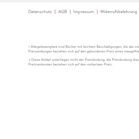
Datenschutz
AGB
Impressum
Widerrufsbelehrung
Mängelexemplare sind Bücher mit leichten Beschädigungen, die das Les
1
Preissenkungen beziehen sich auf den gebundenen Preis eines mangelfre
Diese Artikel unterliegen nicht der Preisbindung, die Preisbindung die
2
Preissenkungen beziehen sich auf den vorherigen Preis.
Durch Öffnen der Leseprobe willigen Sie ein, dass Daten an den Anbie
3
Der gebundene Preis dieses Artikels wird nach Ablauf des auf der Arti
4
Der Preisvergleich bezieht sich auf die unverbindliche Preisempfehlun
5
Der gebundene Preis dieses Artikels wurde vom Verlag gesenkt. Angabe
6
Die Preisbindung dieses Artikels wurde aufgehoben. Angaben zu Preis
7
Der gebundene Preis dieses Artikels wird nach Ablauf des auf der Arti
8
Ihr Gutschein SOMMER13 gilt bis einschließlich 10.08.2026. Sie könne
12
gültig für gesetzlich preisgebundene Artikel (deutschsprachige Bücher 
Gutscheinen und Geschenkkarten kombinierbar. Eine Barauszahlung ist ni