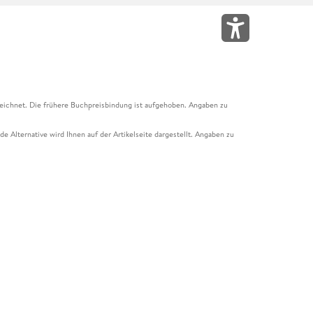
eichnet. Die frühere Buchpreisbindung ist aufgehoben. Angaben zu
e Alternative wird Ihnen auf der Artikelseite dargestellt. Angaben zu
ur Abholung mit Zahlung in der Filiale möglich. Der Gutschein ist nicht
t und das Hugendubel Hörbuch Abo. Der Gutschein ist nicht mit anderen