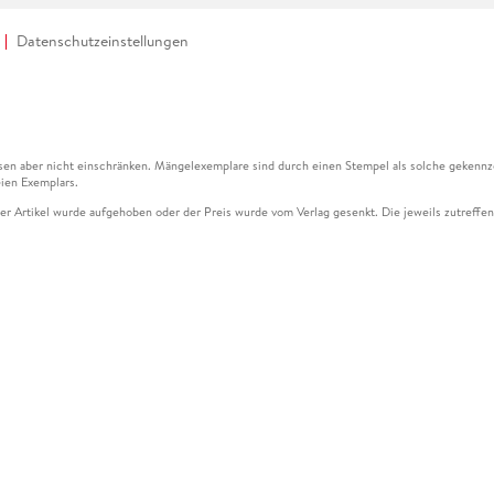
Datenschutzeinstellungen
en aber nicht einschränken. Mängelexemplare sind durch einen Stempel als solche gekennz
ien Exemplars.
ser Artikel wurde aufgehoben oder der Preis wurde vom Verlag gesenkt. Die jeweils zutreffend
ter der Leseprobe übermittelt werden.
kelseite dargestellten Datums vom Verlag angehoben.
g (UVP) des Herstellers.
n zu Preissenkungen beziehen sich auf den vorherigen Preis.
senkungen beziehen sich auf den letzten gebundenen Preis.
kelseite dargestellten Datums vom Verlag angehoben.
n den Gutschein ausschließlich online einlösen unter www.hugendubel.de. Keine Bestellung z
und eBooks) sowie für preisgebundene Kalender, tolino shine (4016621130466), tolino selec
cht möglich. Ein Weiterverkauf und der Handel des Gutscheincodes sind nicht gestattet.