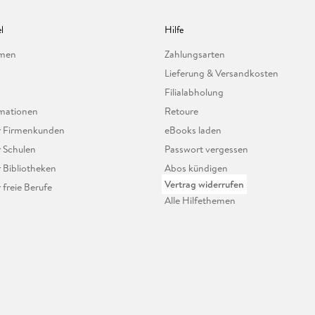
l
Hilfe
hmen
Zahlungsarten
Lieferung & Versandkosten
Filialabholung
mationen
Retoure
ür Firmenkunden
eBooks laden
r Schulen
Passwort vergessen
r Bibliotheken
Abos kündigen
Vertrag widerrufen
r freie Berufe
Alle Hilfethemen