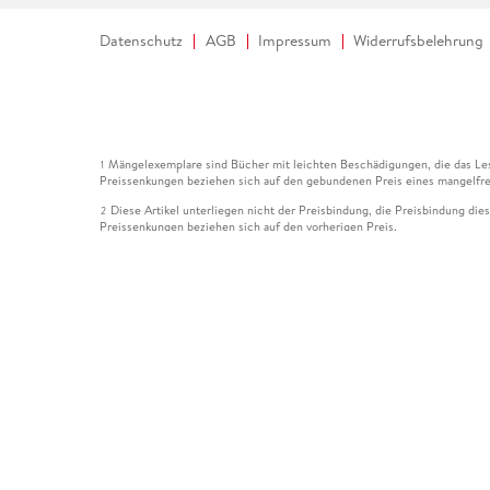
Datenschutz
AGB
Impressum
Widerrufsbelehrung
Mängelexemplare sind Bücher mit leichten Beschädigungen, die das Les
1
Preissenkungen beziehen sich auf den gebundenen Preis eines mangelfre
Diese Artikel unterliegen nicht der Preisbindung, die Preisbindung die
2
Preissenkungen beziehen sich auf den vorherigen Preis.
Durch Öffnen der Leseprobe willigen Sie ein, dass Daten an den Anbie
3
Der gebundene Preis dieses Artikels wird nach Ablauf des auf der Arti
4
Der Preisvergleich bezieht sich auf die unverbindliche Preisempfehlun
5
Der gebundene Preis dieses Artikels wurde vom Verlag gesenkt. Angabe
6
Die Preisbindung dieses Artikels wurde aufgehoben. Angaben zu Preis
7
Der gebundene Preis dieses Artikels wird nach Ablauf des auf der Arti
8
Ihr Gutschein SOMMER13 gilt bis einschließlich 10.08.2026. Sie könne
12
gültig für gesetzlich preisgebundene Artikel (deutschsprachige Bücher 
Gutscheinen und Geschenkkarten kombinierbar. Eine Barauszahlung ist ni