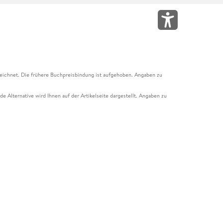
eichnet. Die frühere Buchpreisbindung ist aufgehoben. Angaben zu
e Alternative wird Ihnen auf der Artikelseite dargestellt. Angaben zu
ur Abholung mit Zahlung in der Filiale möglich. Der Gutschein ist nicht
t und das Hugendubel Hörbuch Abo. Der Gutschein ist nicht mit anderen