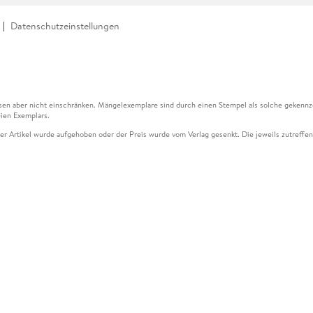
Datenschutzeinstellungen
en aber nicht einschränken. Mängelexemplare sind durch einen Stempel als solche gekennz
ien Exemplars.
ser Artikel wurde aufgehoben oder der Preis wurde vom Verlag gesenkt. Die jeweils zutreffend
ter der Leseprobe übermittelt werden.
kelseite dargestellten Datums vom Verlag angehoben.
g (UVP) des Herstellers.
n zu Preissenkungen beziehen sich auf den vorherigen Preis.
senkungen beziehen sich auf den letzten gebundenen Preis.
kelseite dargestellten Datums vom Verlag angehoben.
n den Gutschein ausschließlich online einlösen unter www.hugendubel.de. Keine Bestellung z
und eBooks) sowie für preisgebundene Kalender, tolino shine (4016621130466), tolino selec
cht möglich. Ein Weiterverkauf und der Handel des Gutscheincodes sind nicht gestattet.