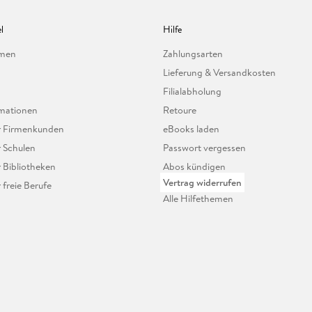
l
Hilfe
hmen
Zahlungsarten
Lieferung & Versandkosten
Filialabholung
mationen
Retoure
ür Firmenkunden
eBooks laden
r Schulen
Passwort vergessen
r Bibliotheken
Abos kündigen
Vertrag widerrufen
r freie Berufe
Alle Hilfethemen