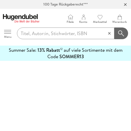
100 Tage Rückgaberecht***
Abholung in über 100 Filialen
Filiale
Konto
Merkzettel
Warenkorb
Hugendubel
Menu
Summer Sale:
13% Rabatt
auf viele Sortimente mit dem
12
mehr
Code
SOMMER13
erfahren