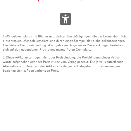
Mängelexemplare sind Bücher mit leichten Beschädigungen, die das Lesen aber nicht
1
einschränken. Mängelexemplare sind durch einen Stempel als solche gekennzeichnet.
Die frühere Buchpreisbindung ist aufgehoben. Angaben zu Preissenkungen beziehen
sich auf den gebundenen Preis eines mangelfreien Exemplars.
Diese Artikel unterliegen nicht der Preisbindung, die Preisbindung dieser Artikel
2
wurde aufgehoben oder der Preis wurde vom Verlag gesenkt. Die jeweils zutreffende
Alternative wird Ihnen auf der Artikelseite dargestellt. Angaben zu Preissenkungen
beziehen sich auf den vorherigen Preis.
Durch Öffnen der Leseprobe willigen Sie ein, dass Daten an den Anbieter der
3
Leseprobe übermittelt werden.
Der gebundene Preis dieses Artikels wird nach Ablauf des auf der Artikelseite
4
dargestellten Datums vom Verlag angehoben.
Der Preisvergleich bezieht sich auf die unverbindliche Preisempfehlung (UVP) des
5
Herstellers.
Der gebundene Preis dieses Artikels wurde vom Verlag gesenkt. Angaben zu
6
Preissenkungen beziehen sich auf den vorherigen Preis.
Die Preisbindung dieses Artikels wurde aufgehoben. Angaben zu Preissenkungen
7