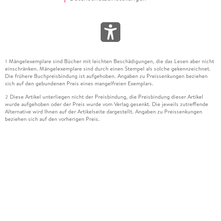
Mängelexemplare sind Bücher mit leichten Beschädigungen, die das Lesen aber nicht
1
einschränken. Mängelexemplare sind durch einen Stempel als solche gekennzeichnet.
Die frühere Buchpreisbindung ist aufgehoben. Angaben zu Preissenkungen beziehen
sich auf den gebundenen Preis eines mangelfreien Exemplars.
Diese Artikel unterliegen nicht der Preisbindung, die Preisbindung dieser Artikel
2
wurde aufgehoben oder der Preis wurde vom Verlag gesenkt. Die jeweils zutreffende
Alternative wird Ihnen auf der Artikelseite dargestellt. Angaben zu Preissenkungen
beziehen sich auf den vorherigen Preis.
Durch Öffnen der Leseprobe willigen Sie ein, dass Daten an den Anbieter der
3
Leseprobe übermittelt werden.
Der gebundene Preis dieses Artikels wird nach Ablauf des auf der Artikelseite
4
dargestellten Datums vom Verlag angehoben.
Der Preisvergleich bezieht sich auf die unverbindliche Preisempfehlung (UVP) des
5
Herstellers.
Der gebundene Preis dieses Artikels wurde vom Verlag gesenkt. Angaben zu
6
Preissenkungen beziehen sich auf den vorherigen Preis.
Die Preisbindung dieses Artikels wurde aufgehoben. Angaben zu Preissenkungen
7