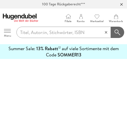
100 Tage Rückgaberecht***
Abholung in über 100 Filialen
Filiale
Konto
Merkzettel
Warenkorb
Hugendubel
Menu
Summer Sale:
13% Rabatt
auf viele Sortimente mit dem
12
mehr
Code
SOMMER13
erfahren