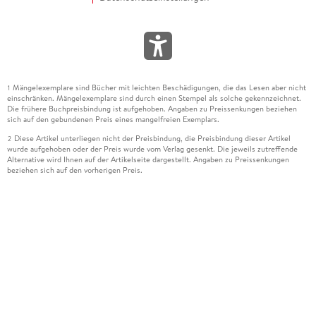
Mängelexemplare sind Bücher mit leichten Beschädigungen, die das Lesen aber nicht
1
einschränken. Mängelexemplare sind durch einen Stempel als solche gekennzeichnet.
Die frühere Buchpreisbindung ist aufgehoben. Angaben zu Preissenkungen beziehen
sich auf den gebundenen Preis eines mangelfreien Exemplars.
Diese Artikel unterliegen nicht der Preisbindung, die Preisbindung dieser Artikel
2
wurde aufgehoben oder der Preis wurde vom Verlag gesenkt. Die jeweils zutreffende
Alternative wird Ihnen auf der Artikelseite dargestellt. Angaben zu Preissenkungen
beziehen sich auf den vorherigen Preis.
Durch Öffnen der Leseprobe willigen Sie ein, dass Daten an den Anbieter der
3
Leseprobe übermittelt werden.
Der gebundene Preis dieses Artikels wird nach Ablauf des auf der Artikelseite
4
dargestellten Datums vom Verlag angehoben.
Der Preisvergleich bezieht sich auf die unverbindliche Preisempfehlung (UVP) des
5
Herstellers.
Der gebundene Preis dieses Artikels wurde vom Verlag gesenkt. Angaben zu
6
Preissenkungen beziehen sich auf den vorherigen Preis.
Die Preisbindung dieses Artikels wurde aufgehoben. Angaben zu Preissenkungen
7