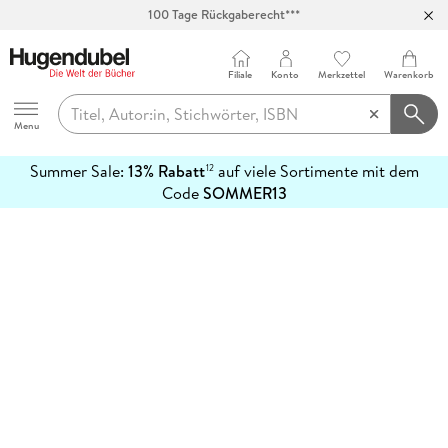
100 Tage Rückgaberecht***
Abholung in über 100 Filialen
Filiale
Konto
Merkzettel
Warenkorb
Hugendubel
Menu
Summer Sale:
13% Rabatt
auf viele Sortimente mit dem
12
mehr
Code
SOMMER13
erfahren