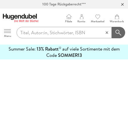
100 Tage Rückgaberecht***
Abholung in über 100 Filialen
Filiale
Konto
Merkzettel
Warenkorb
Hugendubel
Menu
Summer Sale:
13% Rabatt
auf viele Sortimente mit dem
12
mehr
Code
SOMMER13
erfahren