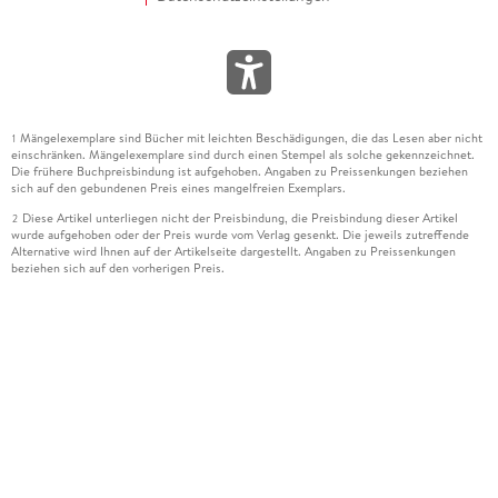
Mängelexemplare sind Bücher mit leichten Beschädigungen, die das Lesen aber nicht
1
einschränken. Mängelexemplare sind durch einen Stempel als solche gekennzeichnet.
Die frühere Buchpreisbindung ist aufgehoben. Angaben zu Preissenkungen beziehen
sich auf den gebundenen Preis eines mangelfreien Exemplars.
Diese Artikel unterliegen nicht der Preisbindung, die Preisbindung dieser Artikel
2
wurde aufgehoben oder der Preis wurde vom Verlag gesenkt. Die jeweils zutreffende
Alternative wird Ihnen auf der Artikelseite dargestellt. Angaben zu Preissenkungen
beziehen sich auf den vorherigen Preis.
Durch Öffnen der Leseprobe willigen Sie ein, dass Daten an den Anbieter der
3
Leseprobe übermittelt werden.
Der gebundene Preis dieses Artikels wird nach Ablauf des auf der Artikelseite
4
dargestellten Datums vom Verlag angehoben.
Der Preisvergleich bezieht sich auf die unverbindliche Preisempfehlung (UVP) des
5
Herstellers.
Der gebundene Preis dieses Artikels wurde vom Verlag gesenkt. Angaben zu
6
Preissenkungen beziehen sich auf den vorherigen Preis.
Die Preisbindung dieses Artikels wurde aufgehoben. Angaben zu Preissenkungen
7