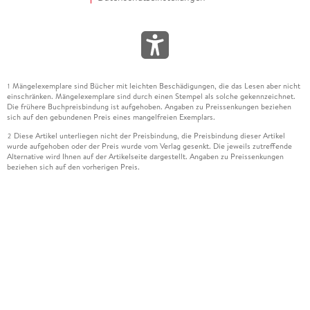
Mängelexemplare sind Bücher mit leichten Beschädigungen, die das Lesen aber nicht
1
einschränken. Mängelexemplare sind durch einen Stempel als solche gekennzeichnet.
Die frühere Buchpreisbindung ist aufgehoben. Angaben zu Preissenkungen beziehen
sich auf den gebundenen Preis eines mangelfreien Exemplars.
Diese Artikel unterliegen nicht der Preisbindung, die Preisbindung dieser Artikel
2
wurde aufgehoben oder der Preis wurde vom Verlag gesenkt. Die jeweils zutreffende
Alternative wird Ihnen auf der Artikelseite dargestellt. Angaben zu Preissenkungen
beziehen sich auf den vorherigen Preis.
Durch Öffnen der Leseprobe willigen Sie ein, dass Daten an den Anbieter der
3
Leseprobe übermittelt werden.
Der gebundene Preis dieses Artikels wird nach Ablauf des auf der Artikelseite
4
dargestellten Datums vom Verlag angehoben.
Der Preisvergleich bezieht sich auf die unverbindliche Preisempfehlung (UVP) des
5
Herstellers.
Der gebundene Preis dieses Artikels wurde vom Verlag gesenkt. Angaben zu
6
Preissenkungen beziehen sich auf den vorherigen Preis.
Die Preisbindung dieses Artikels wurde aufgehoben. Angaben zu Preissenkungen
7