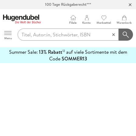
100 Tage Rückgaberecht***
Abholung in über 100 Filialen
Filiale
Konto
Merkzettel
Warenkorb
Hugendubel
Menu
Summer Sale:
13% Rabatt
auf viele Sortimente mit dem
12
mehr
Code
SOMMER13
erfahren