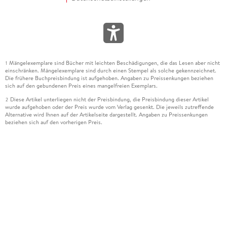
Mängelexemplare sind Bücher mit leichten Beschädigungen, die das Lesen aber nicht
1
einschränken. Mängelexemplare sind durch einen Stempel als solche gekennzeichnet.
Die frühere Buchpreisbindung ist aufgehoben. Angaben zu Preissenkungen beziehen
sich auf den gebundenen Preis eines mangelfreien Exemplars.
Diese Artikel unterliegen nicht der Preisbindung, die Preisbindung dieser Artikel
2
wurde aufgehoben oder der Preis wurde vom Verlag gesenkt. Die jeweils zutreffende
Alternative wird Ihnen auf der Artikelseite dargestellt. Angaben zu Preissenkungen
beziehen sich auf den vorherigen Preis.
Durch Öffnen der Leseprobe willigen Sie ein, dass Daten an den Anbieter der
3
Leseprobe übermittelt werden.
Der gebundene Preis dieses Artikels wird nach Ablauf des auf der Artikelseite
4
dargestellten Datums vom Verlag angehoben.
Der Preisvergleich bezieht sich auf die unverbindliche Preisempfehlung (UVP) des
5
Herstellers.
Der gebundene Preis dieses Artikels wurde vom Verlag gesenkt. Angaben zu
6
Preissenkungen beziehen sich auf den vorherigen Preis.
Die Preisbindung dieses Artikels wurde aufgehoben. Angaben zu Preissenkungen
7