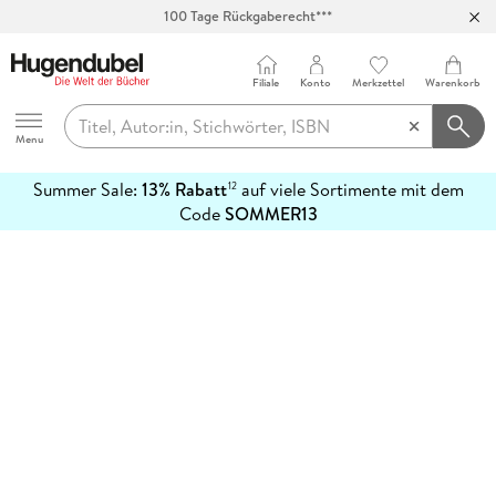
100 Tage Rückgaberecht***
Abholung in über 100 Filialen
Filiale
Konto
Merkzettel
Warenkorb
Hugendubel
Menu
Summer Sale:
13% Rabatt
auf viele Sortimente mit dem
12
mehr
Code
SOMMER13
erfahren