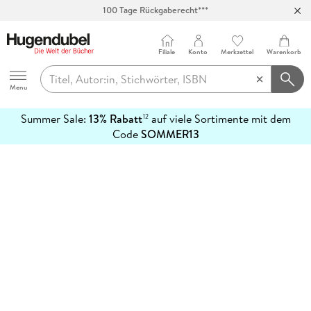
100 Tage Rückgaberecht***
Abholung in über 100 Filialen
Filiale
Konto
Merkzettel
Warenkorb
Hugendubel
Menu
Summer Sale:
13% Rabatt
auf viele Sortimente mit dem
12
mehr
Code
SOMMER13
erfahren