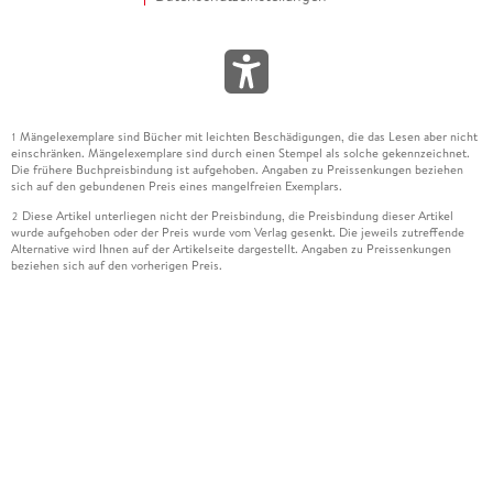
Mängelexemplare sind Bücher mit leichten Beschädigungen, die das Lesen aber nicht
1
einschränken. Mängelexemplare sind durch einen Stempel als solche gekennzeichnet.
Die frühere Buchpreisbindung ist aufgehoben. Angaben zu Preissenkungen beziehen
sich auf den gebundenen Preis eines mangelfreien Exemplars.
Diese Artikel unterliegen nicht der Preisbindung, die Preisbindung dieser Artikel
2
wurde aufgehoben oder der Preis wurde vom Verlag gesenkt. Die jeweils zutreffende
Alternative wird Ihnen auf der Artikelseite dargestellt. Angaben zu Preissenkungen
beziehen sich auf den vorherigen Preis.
Durch Öffnen der Leseprobe willigen Sie ein, dass Daten an den Anbieter der
3
Leseprobe übermittelt werden.
Der gebundene Preis dieses Artikels wird nach Ablauf des auf der Artikelseite
4
dargestellten Datums vom Verlag angehoben.
Der Preisvergleich bezieht sich auf die unverbindliche Preisempfehlung (UVP) des
5
Herstellers.
Der gebundene Preis dieses Artikels wurde vom Verlag gesenkt. Angaben zu
6
Preissenkungen beziehen sich auf den vorherigen Preis.
Die Preisbindung dieses Artikels wurde aufgehoben. Angaben zu Preissenkungen
7