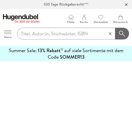
100 Tage Rückgaberecht***
Abholung in über 100 Filialen
Filiale
Konto
Merkzettel
Warenkorb
Hugendubel
Menu
Summer Sale:
13% Rabatt
auf viele Sortimente mit dem
12
mehr
Code
SOMMER13
erfahren