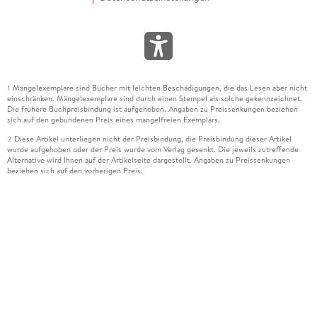
Mängelexemplare sind Bücher mit leichten Beschädigungen, die das Lesen aber nicht
1
einschränken. Mängelexemplare sind durch einen Stempel als solche gekennzeichnet.
Die frühere Buchpreisbindung ist aufgehoben. Angaben zu Preissenkungen beziehen
sich auf den gebundenen Preis eines mangelfreien Exemplars.
Diese Artikel unterliegen nicht der Preisbindung, die Preisbindung dieser Artikel
2
wurde aufgehoben oder der Preis wurde vom Verlag gesenkt. Die jeweils zutreffende
Alternative wird Ihnen auf der Artikelseite dargestellt. Angaben zu Preissenkungen
beziehen sich auf den vorherigen Preis.
Durch Öffnen der Leseprobe willigen Sie ein, dass Daten an den Anbieter der
3
Leseprobe übermittelt werden.
Der gebundene Preis dieses Artikels wird nach Ablauf des auf der Artikelseite
4
dargestellten Datums vom Verlag angehoben.
Der Preisvergleich bezieht sich auf die unverbindliche Preisempfehlung (UVP) des
5
Herstellers.
Der gebundene Preis dieses Artikels wurde vom Verlag gesenkt. Angaben zu
6
Preissenkungen beziehen sich auf den vorherigen Preis.
Die Preisbindung dieses Artikels wurde aufgehoben. Angaben zu Preissenkungen
7