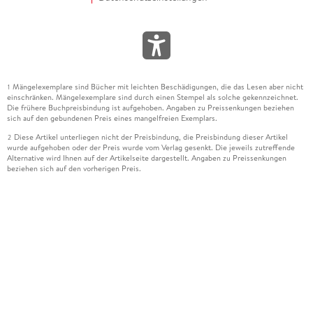
Mängelexemplare sind Bücher mit leichten Beschädigungen, die das Lesen aber nicht
1
einschränken. Mängelexemplare sind durch einen Stempel als solche gekennzeichnet.
Die frühere Buchpreisbindung ist aufgehoben. Angaben zu Preissenkungen beziehen
sich auf den gebundenen Preis eines mangelfreien Exemplars.
Diese Artikel unterliegen nicht der Preisbindung, die Preisbindung dieser Artikel
2
wurde aufgehoben oder der Preis wurde vom Verlag gesenkt. Die jeweils zutreffende
Alternative wird Ihnen auf der Artikelseite dargestellt. Angaben zu Preissenkungen
beziehen sich auf den vorherigen Preis.
Durch Öffnen der Leseprobe willigen Sie ein, dass Daten an den Anbieter der
3
Leseprobe übermittelt werden.
Der gebundene Preis dieses Artikels wird nach Ablauf des auf der Artikelseite
4
dargestellten Datums vom Verlag angehoben.
Der Preisvergleich bezieht sich auf die unverbindliche Preisempfehlung (UVP) des
5
Herstellers.
Der gebundene Preis dieses Artikels wurde vom Verlag gesenkt. Angaben zu
6
Preissenkungen beziehen sich auf den vorherigen Preis.
Die Preisbindung dieses Artikels wurde aufgehoben. Angaben zu Preissenkungen
7