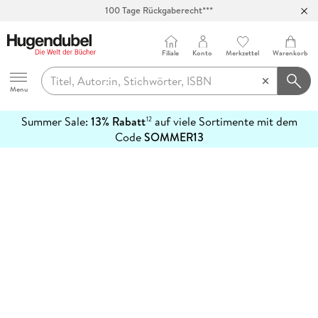
100 Tage Rückgaberecht***
Abholung in über 100 Filialen
Filiale
Konto
Merkzettel
Warenkorb
Hugendubel
Menu
Summer Sale:
13% Rabatt
auf viele Sortimente mit dem
12
mehr
Code
SOMMER13
erfahren