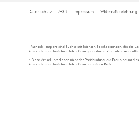
Datenschutz
AGB
Impressum
Widerrufsbelehrung
Mängelexemplare sind Bücher mit leichten Beschädigungen, die das Les
1
Preissenkungen beziehen sich auf den gebundenen Preis eines mangelfre
Diese Artikel unterliegen nicht der Preisbindung, die Preisbindung die
2
Preissenkungen beziehen sich auf den vorherigen Preis.
Durch Öffnen der Leseprobe willigen Sie ein, dass Daten an den Anbie
3
Der gebundene Preis dieses Artikels wird nach Ablauf des auf der Arti
4
Der Preisvergleich bezieht sich auf die unverbindliche Preisempfehlun
5
Der gebundene Preis dieses Artikels wurde vom Verlag gesenkt. Angabe
6
Die Preisbindung dieses Artikels wurde aufgehoben. Angaben zu Preis
7
Der gebundene Preis dieses Artikels wird nach Ablauf des auf der Arti
8
Ihr Gutschein SOMMER13 gilt bis einschließlich 10.08.2026. Sie könne
12
gültig für gesetzlich preisgebundene Artikel (deutschsprachige Bücher 
Gutscheinen und Geschenkkarten kombinierbar. Eine Barauszahlung ist ni