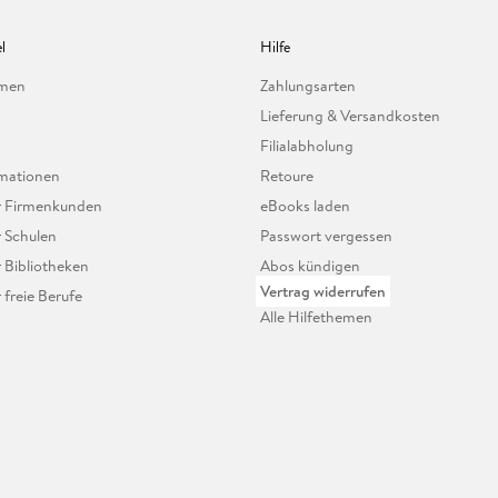
l
Hilfe
hmen
Zahlungsarten
Lieferung & Versandkosten
Filialabholung
mationen
Retoure
ür Firmenkunden
eBooks laden
r Schulen
Passwort vergessen
r Bibliotheken
Abos kündigen
Vertrag widerrufen
r freie Berufe
Alle Hilfethemen