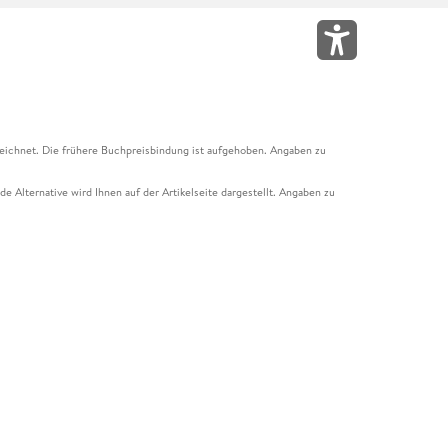
eichnet. Die frühere Buchpreisbindung ist aufgehoben. Angaben zu
e Alternative wird Ihnen auf der Artikelseite dargestellt. Angaben zu
ur Abholung mit Zahlung in der Filiale möglich. Der Gutschein ist nicht
t und das Hugendubel Hörbuch Abo. Der Gutschein ist nicht mit anderen