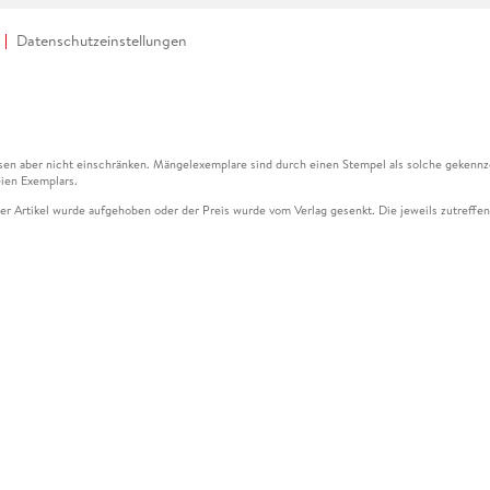
Datenschutzeinstellungen
en aber nicht einschränken. Mängelexemplare sind durch einen Stempel als solche gekennz
ien Exemplars.
ser Artikel wurde aufgehoben oder der Preis wurde vom Verlag gesenkt. Die jeweils zutreffend
ter der Leseprobe übermittelt werden.
kelseite dargestellten Datums vom Verlag angehoben.
g (UVP) des Herstellers.
n zu Preissenkungen beziehen sich auf den vorherigen Preis.
senkungen beziehen sich auf den letzten gebundenen Preis.
kelseite dargestellten Datums vom Verlag angehoben.
n den Gutschein ausschließlich online einlösen unter www.hugendubel.de. Keine Bestellung z
und eBooks) sowie für preisgebundene Kalender, tolino shine (4016621130466), tolino selec
cht möglich. Ein Weiterverkauf und der Handel des Gutscheincodes sind nicht gestattet.