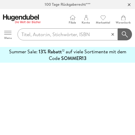
100 Tage Rückgaberecht***
Abholung in über 100 Filialen
Filiale
Konto
Merkzettel
Warenkorb
Hugendubel
Menu
Summer Sale:
13% Rabatt
auf viele Sortimente mit dem
12
mehr
Code
SOMMER13
erfahren