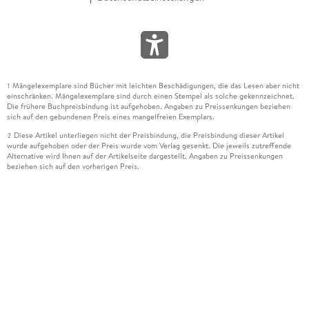
Mängelexemplare sind Bücher mit leichten Beschädigungen, die das Lesen aber nicht
1
einschränken. Mängelexemplare sind durch einen Stempel als solche gekennzeichnet.
Die frühere Buchpreisbindung ist aufgehoben. Angaben zu Preissenkungen beziehen
sich auf den gebundenen Preis eines mangelfreien Exemplars.
Diese Artikel unterliegen nicht der Preisbindung, die Preisbindung dieser Artikel
2
wurde aufgehoben oder der Preis wurde vom Verlag gesenkt. Die jeweils zutreffende
Alternative wird Ihnen auf der Artikelseite dargestellt. Angaben zu Preissenkungen
beziehen sich auf den vorherigen Preis.
Durch Öffnen der Leseprobe willigen Sie ein, dass Daten an den Anbieter der
3
Leseprobe übermittelt werden.
Der gebundene Preis dieses Artikels wird nach Ablauf des auf der Artikelseite
4
dargestellten Datums vom Verlag angehoben.
Der Preisvergleich bezieht sich auf die unverbindliche Preisempfehlung (UVP) des
5
Herstellers.
Der gebundene Preis dieses Artikels wurde vom Verlag gesenkt. Angaben zu
6
Preissenkungen beziehen sich auf den vorherigen Preis.
Die Preisbindung dieses Artikels wurde aufgehoben. Angaben zu Preissenkungen
7