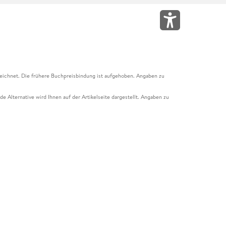
eichnet. Die frühere Buchpreisbindung ist aufgehoben. Angaben zu
e Alternative wird Ihnen auf der Artikelseite dargestellt. Angaben zu
ur Abholung mit Zahlung in der Filiale möglich. Der Gutschein ist nicht
t und das Hugendubel Hörbuch Abo. Der Gutschein ist nicht mit anderen