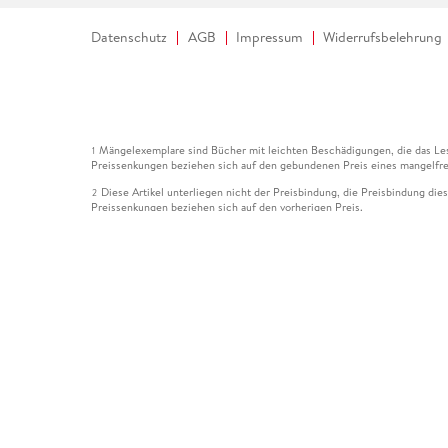
Datenschutz
AGB
Impressum
Widerrufsbelehrung
Mängelexemplare sind Bücher mit leichten Beschädigungen, die das Les
1
Preissenkungen beziehen sich auf den gebundenen Preis eines mangelfre
Diese Artikel unterliegen nicht der Preisbindung, die Preisbindung die
2
Preissenkungen beziehen sich auf den vorherigen Preis.
Durch Öffnen der Leseprobe willigen Sie ein, dass Daten an den Anbie
3
Der gebundene Preis dieses Artikels wird nach Ablauf des auf der Arti
4
Der Preisvergleich bezieht sich auf die unverbindliche Preisempfehlun
5
Der gebundene Preis dieses Artikels wurde vom Verlag gesenkt. Angabe
6
Die Preisbindung dieses Artikels wurde aufgehoben. Angaben zu Preis
7
Der gebundene Preis dieses Artikels wird nach Ablauf des auf der Arti
8
Ihr Gutschein SOMMER13 gilt bis einschließlich 10.08.2026. Sie könne
12
gültig für gesetzlich preisgebundene Artikel (deutschsprachige Bücher 
Gutscheinen und Geschenkkarten kombinierbar. Eine Barauszahlung ist ni