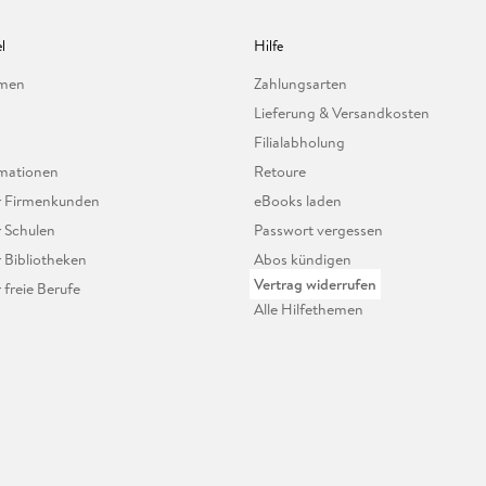
l
Hilfe
hmen
Zahlungsarten
Lieferung & Versandkosten
Filialabholung
mationen
Retoure
ür Firmenkunden
eBooks laden
r Schulen
Passwort vergessen
r Bibliotheken
Abos kündigen
Vertrag widerrufen
r freie Berufe
Alle Hilfethemen