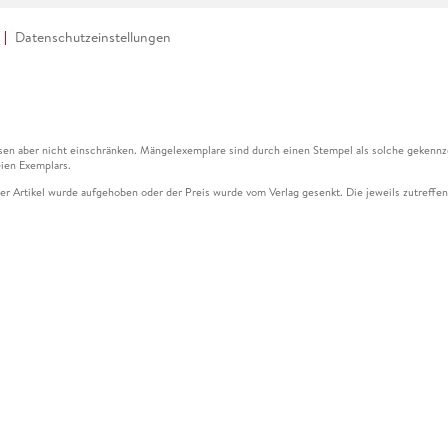
Datenschutzeinstellungen
en aber nicht einschränken. Mängelexemplare sind durch einen Stempel als solche gekennz
ien Exemplars.
ser Artikel wurde aufgehoben oder der Preis wurde vom Verlag gesenkt. Die jeweils zutreffend
ter der Leseprobe übermittelt werden.
kelseite dargestellten Datums vom Verlag angehoben.
g (UVP) des Herstellers.
n zu Preissenkungen beziehen sich auf den vorherigen Preis.
senkungen beziehen sich auf den letzten gebundenen Preis.
kelseite dargestellten Datums vom Verlag angehoben.
n den Gutschein ausschließlich online einlösen unter www.hugendubel.de. Keine Bestellung z
und eBooks) sowie für preisgebundene Kalender, tolino shine (4016621130466), tolino selec
cht möglich. Ein Weiterverkauf und der Handel des Gutscheincodes sind nicht gestattet.