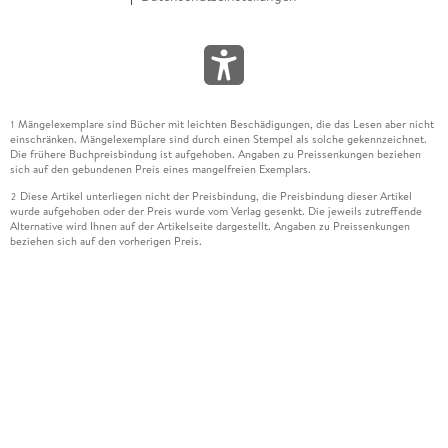
Mängelexemplare sind Bücher mit leichten Beschädigungen, die das Lesen aber nicht
1
einschränken. Mängelexemplare sind durch einen Stempel als solche gekennzeichnet.
Die frühere Buchpreisbindung ist aufgehoben. Angaben zu Preissenkungen beziehen
sich auf den gebundenen Preis eines mangelfreien Exemplars.
Diese Artikel unterliegen nicht der Preisbindung, die Preisbindung dieser Artikel
2
wurde aufgehoben oder der Preis wurde vom Verlag gesenkt. Die jeweils zutreffende
Alternative wird Ihnen auf der Artikelseite dargestellt. Angaben zu Preissenkungen
beziehen sich auf den vorherigen Preis.
Durch Öffnen der Leseprobe willigen Sie ein, dass Daten an den Anbieter der
3
Leseprobe übermittelt werden.
Der gebundene Preis dieses Artikels wird nach Ablauf des auf der Artikelseite
4
dargestellten Datums vom Verlag angehoben.
Der Preisvergleich bezieht sich auf die unverbindliche Preisempfehlung (UVP) des
5
Herstellers.
Der gebundene Preis dieses Artikels wurde vom Verlag gesenkt. Angaben zu
6
Preissenkungen beziehen sich auf den vorherigen Preis.
Die Preisbindung dieses Artikels wurde aufgehoben. Angaben zu Preissenkungen
7