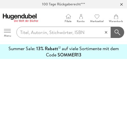
100 Tage Rückgaberecht***
Abholung in über 100 Filialen
Filiale
Konto
Merkzettel
Warenkorb
Hugendubel
Menu
Summer Sale:
13% Rabatt
auf viele Sortimente mit dem
12
mehr
Code
SOMMER13
erfahren