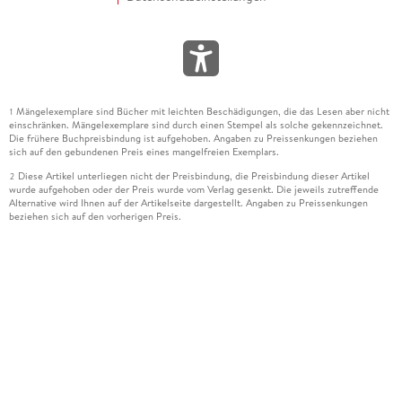
Mängelexemplare sind Bücher mit leichten Beschädigungen, die das Lesen aber nicht
1
einschränken. Mängelexemplare sind durch einen Stempel als solche gekennzeichnet.
Die frühere Buchpreisbindung ist aufgehoben. Angaben zu Preissenkungen beziehen
sich auf den gebundenen Preis eines mangelfreien Exemplars.
Diese Artikel unterliegen nicht der Preisbindung, die Preisbindung dieser Artikel
2
wurde aufgehoben oder der Preis wurde vom Verlag gesenkt. Die jeweils zutreffende
Alternative wird Ihnen auf der Artikelseite dargestellt. Angaben zu Preissenkungen
beziehen sich auf den vorherigen Preis.
Durch Öffnen der Leseprobe willigen Sie ein, dass Daten an den Anbieter der
3
Leseprobe übermittelt werden.
Der gebundene Preis dieses Artikels wird nach Ablauf des auf der Artikelseite
4
dargestellten Datums vom Verlag angehoben.
Der Preisvergleich bezieht sich auf die unverbindliche Preisempfehlung (UVP) des
5
Herstellers.
Der gebundene Preis dieses Artikels wurde vom Verlag gesenkt. Angaben zu
6
Preissenkungen beziehen sich auf den vorherigen Preis.
Die Preisbindung dieses Artikels wurde aufgehoben. Angaben zu Preissenkungen
7