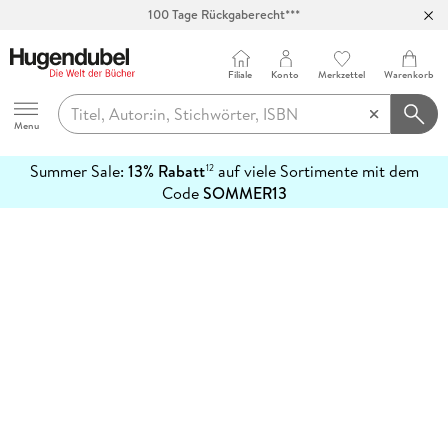
100 Tage Rückgaberecht***
Abholung in über 100 Filialen
Filiale
Konto
Merkzettel
Warenkorb
Hugendubel
Menu
Summer Sale:
13% Rabatt
auf viele Sortimente mit dem
12
mehr
Code
SOMMER13
erfahren