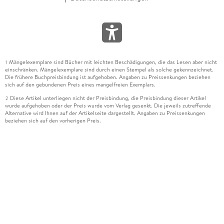
Mängelexemplare sind Bücher mit leichten Beschädigungen, die das Lesen aber nicht
1
einschränken. Mängelexemplare sind durch einen Stempel als solche gekennzeichnet.
Die frühere Buchpreisbindung ist aufgehoben. Angaben zu Preissenkungen beziehen
sich auf den gebundenen Preis eines mangelfreien Exemplars.
Diese Artikel unterliegen nicht der Preisbindung, die Preisbindung dieser Artikel
2
wurde aufgehoben oder der Preis wurde vom Verlag gesenkt. Die jeweils zutreffende
Alternative wird Ihnen auf der Artikelseite dargestellt. Angaben zu Preissenkungen
beziehen sich auf den vorherigen Preis.
Durch Öffnen der Leseprobe willigen Sie ein, dass Daten an den Anbieter der
3
Leseprobe übermittelt werden.
Der gebundene Preis dieses Artikels wird nach Ablauf des auf der Artikelseite
4
dargestellten Datums vom Verlag angehoben.
Der Preisvergleich bezieht sich auf die unverbindliche Preisempfehlung (UVP) des
5
Herstellers.
Der gebundene Preis dieses Artikels wurde vom Verlag gesenkt. Angaben zu
6
Preissenkungen beziehen sich auf den vorherigen Preis.
Die Preisbindung dieses Artikels wurde aufgehoben. Angaben zu Preissenkungen
7