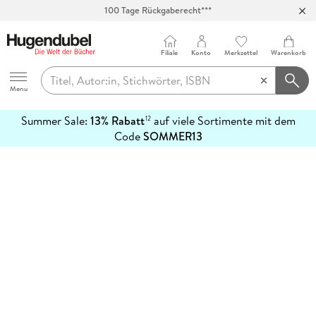
100 Tage Rückgaberecht***
Abholung in über 100 Filialen
Filiale
Konto
Merkzettel
Warenkorb
Hugendubel
Menu
Summer Sale:
13% Rabatt
auf viele Sortimente mit dem
12
mehr
Code
SOMMER13
erfahren