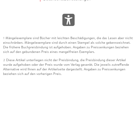
Mängelexemplare sind Bücher mit leichten Beschädigungen, die das Lesen aber nicht
1
einschränken. Mängelexemplare sind durch einen Stempel als solche gekennzeichnet.
Die frühere Buchpreisbindung ist aufgehoben. Angaben zu Preissenkungen beziehen
sich auf den gebundenen Preis eines mangelfreien Exemplars.
Diese Artikel unterliegen nicht der Preisbindung, die Preisbindung dieser Artikel
2
wurde aufgehoben oder der Preis wurde vom Verlag gesenkt. Die jeweils zutreffende
Alternative wird Ihnen auf der Artikelseite dargestellt. Angaben zu Preissenkungen
beziehen sich auf den vorherigen Preis.
Durch Öffnen der Leseprobe willigen Sie ein, dass Daten an den Anbieter der
3
Leseprobe übermittelt werden.
Der gebundene Preis dieses Artikels wird nach Ablauf des auf der Artikelseite
4
dargestellten Datums vom Verlag angehoben.
Der Preisvergleich bezieht sich auf die unverbindliche Preisempfehlung (UVP) des
5
Herstellers.
Der gebundene Preis dieses Artikels wurde vom Verlag gesenkt. Angaben zu
6
Preissenkungen beziehen sich auf den vorherigen Preis.
Die Preisbindung dieses Artikels wurde aufgehoben. Angaben zu Preissenkungen
7