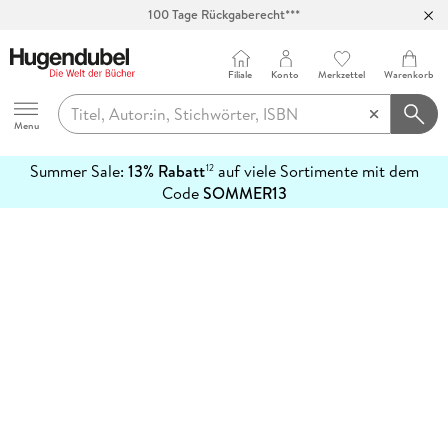
100 Tage Rückgaberecht***
Abholung in über 100 Filialen
Filiale
Konto
Merkzettel
Warenkorb
Hugendubel
Menu
Summer Sale:
13% Rabatt
auf viele Sortimente mit dem
12
mehr
Code
SOMMER13
erfahren