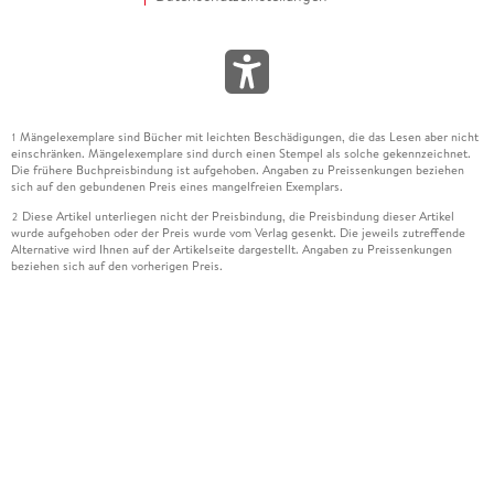
Mängelexemplare sind Bücher mit leichten Beschädigungen, die das Lesen aber nicht
1
einschränken. Mängelexemplare sind durch einen Stempel als solche gekennzeichnet.
Die frühere Buchpreisbindung ist aufgehoben. Angaben zu Preissenkungen beziehen
sich auf den gebundenen Preis eines mangelfreien Exemplars.
Diese Artikel unterliegen nicht der Preisbindung, die Preisbindung dieser Artikel
2
wurde aufgehoben oder der Preis wurde vom Verlag gesenkt. Die jeweils zutreffende
Alternative wird Ihnen auf der Artikelseite dargestellt. Angaben zu Preissenkungen
beziehen sich auf den vorherigen Preis.
Durch Öffnen der Leseprobe willigen Sie ein, dass Daten an den Anbieter der
3
Leseprobe übermittelt werden.
Der gebundene Preis dieses Artikels wird nach Ablauf des auf der Artikelseite
4
dargestellten Datums vom Verlag angehoben.
Der Preisvergleich bezieht sich auf die unverbindliche Preisempfehlung (UVP) des
5
Herstellers.
Der gebundene Preis dieses Artikels wurde vom Verlag gesenkt. Angaben zu
6
Preissenkungen beziehen sich auf den vorherigen Preis.
Die Preisbindung dieses Artikels wurde aufgehoben. Angaben zu Preissenkungen
7