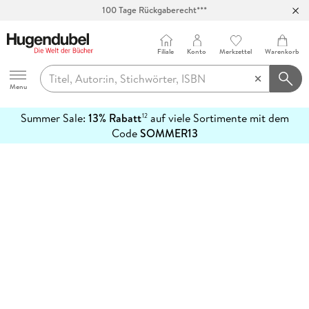
100 Tage Rückgaberecht***
Abholung in über 100 Filialen
Filiale
Konto
Merkzettel
Warenkorb
Hugendubel
Menu
Summer Sale:
13% Rabatt
auf viele Sortimente mit dem
12
mehr
Code
SOMMER13
erfahren