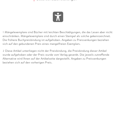
Mängelexemplare sind Bücher mit leichten Beschädigungen, die das Lesen aber nicht
1
einschränken. Mängelexemplare sind durch einen Stempel als solche gekennzeichnet.
Die frühere Buchpreisbindung ist aufgehoben. Angaben zu Preissenkungen beziehen
sich auf den gebundenen Preis eines mangelfreien Exemplars.
Diese Artikel unterliegen nicht der Preisbindung, die Preisbindung dieser Artikel
2
wurde aufgehoben oder der Preis wurde vom Verlag gesenkt. Die jeweils zutreffende
Alternative wird Ihnen auf der Artikelseite dargestellt. Angaben zu Preissenkungen
beziehen sich auf den vorherigen Preis.
Durch Öffnen der Leseprobe willigen Sie ein, dass Daten an den Anbieter der
3
Leseprobe übermittelt werden.
Der gebundene Preis dieses Artikels wird nach Ablauf des auf der Artikelseite
4
dargestellten Datums vom Verlag angehoben.
Der Preisvergleich bezieht sich auf die unverbindliche Preisempfehlung (UVP) des
5
Herstellers.
Der gebundene Preis dieses Artikels wurde vom Verlag gesenkt. Angaben zu
6
Preissenkungen beziehen sich auf den vorherigen Preis.
Die Preisbindung dieses Artikels wurde aufgehoben. Angaben zu Preissenkungen
7