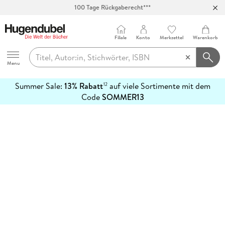
100 Tage Rückgaberecht***
Abholung in über 100 Filialen
Filiale
Konto
Merkzettel
Warenkorb
Hugendubel
Menu
Summer Sale:
13% Rabatt
auf viele Sortimente mit dem
12
mehr
Code
SOMMER13
erfahren