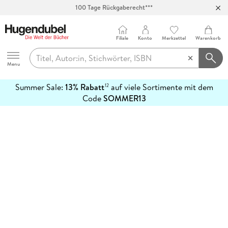
100 Tage Rückgaberecht***
Abholung in über 100 Filialen
Filiale
Konto
Merkzettel
Warenkorb
Hugendubel
Menu
Summer Sale:
13% Rabatt
auf viele Sortimente mit dem
12
mehr
Code
SOMMER13
erfahren