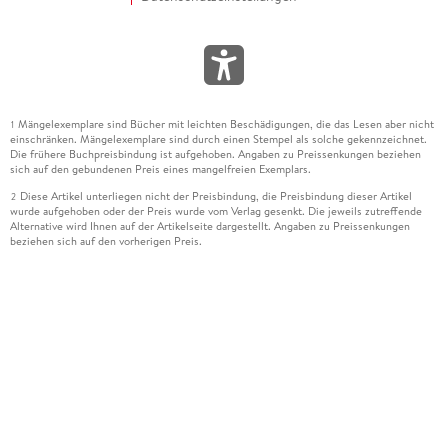
Mängelexemplare sind Bücher mit leichten Beschädigungen, die das Lesen aber nicht
1
einschränken. Mängelexemplare sind durch einen Stempel als solche gekennzeichnet.
Die frühere Buchpreisbindung ist aufgehoben. Angaben zu Preissenkungen beziehen
sich auf den gebundenen Preis eines mangelfreien Exemplars.
Diese Artikel unterliegen nicht der Preisbindung, die Preisbindung dieser Artikel
2
wurde aufgehoben oder der Preis wurde vom Verlag gesenkt. Die jeweils zutreffende
Alternative wird Ihnen auf der Artikelseite dargestellt. Angaben zu Preissenkungen
beziehen sich auf den vorherigen Preis.
Durch Öffnen der Leseprobe willigen Sie ein, dass Daten an den Anbieter der
3
Leseprobe übermittelt werden.
Der gebundene Preis dieses Artikels wird nach Ablauf des auf der Artikelseite
4
dargestellten Datums vom Verlag angehoben.
Der Preisvergleich bezieht sich auf die unverbindliche Preisempfehlung (UVP) des
5
Herstellers.
Der gebundene Preis dieses Artikels wurde vom Verlag gesenkt. Angaben zu
6
Preissenkungen beziehen sich auf den vorherigen Preis.
Die Preisbindung dieses Artikels wurde aufgehoben. Angaben zu Preissenkungen
7