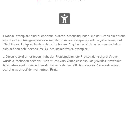
Mängelexemplare sind Bücher mit leichten Beschädigungen, die das Lesen aber nicht
1
einschränken. Mängelexemplare sind durch einen Stempel als solche gekennzeichnet.
Die frühere Buchpreisbindung ist aufgehoben. Angaben zu Preissenkungen beziehen
sich auf den gebundenen Preis eines mangelfreien Exemplars.
Diese Artikel unterliegen nicht der Preisbindung, die Preisbindung dieser Artikel
2
wurde aufgehoben oder der Preis wurde vom Verlag gesenkt. Die jeweils zutreffende
Alternative wird Ihnen auf der Artikelseite dargestellt. Angaben zu Preissenkungen
beziehen sich auf den vorherigen Preis.
Durch Öffnen der Leseprobe willigen Sie ein, dass Daten an den Anbieter der
3
Leseprobe übermittelt werden.
Der gebundene Preis dieses Artikels wird nach Ablauf des auf der Artikelseite
4
dargestellten Datums vom Verlag angehoben.
Der Preisvergleich bezieht sich auf die unverbindliche Preisempfehlung (UVP) des
5
Herstellers.
Der gebundene Preis dieses Artikels wurde vom Verlag gesenkt. Angaben zu
6
Preissenkungen beziehen sich auf den vorherigen Preis.
Die Preisbindung dieses Artikels wurde aufgehoben. Angaben zu Preissenkungen
7