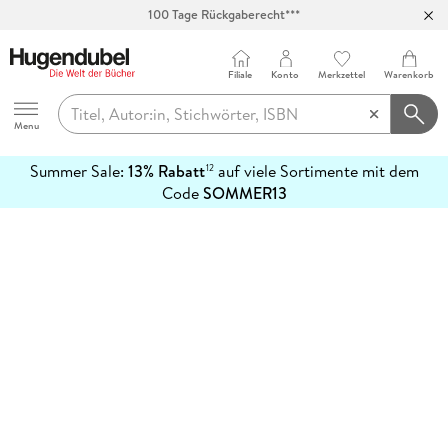
100 Tage Rückgaberecht***
Abholung in über 100 Filialen
Filiale
Konto
Merkzettel
Warenkorb
Hugendubel
Menu
Summer Sale:
13% Rabatt
auf viele Sortimente mit dem
12
mehr
Code
SOMMER13
erfahren