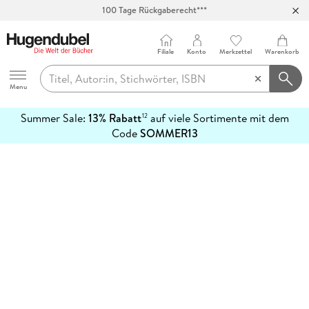
100 Tage Rückgaberecht***
Abholung in über 100 Filialen
Filiale
Konto
Merkzettel
Warenkorb
Hugendubel
Menu
Summer Sale:
13% Rabatt
auf viele Sortimente mit dem
12
mehr
Code
SOMMER13
erfahren