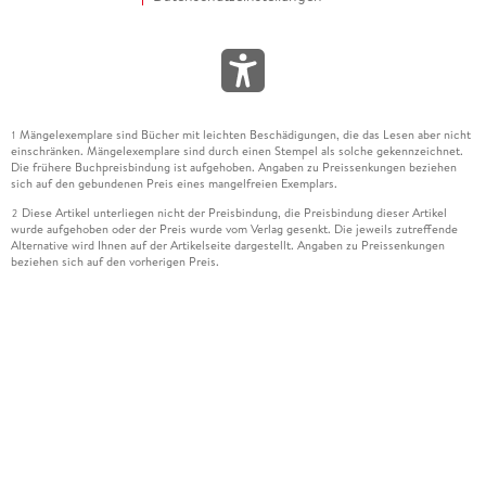
Mängelexemplare sind Bücher mit leichten Beschädigungen, die das Lesen aber nicht
1
einschränken. Mängelexemplare sind durch einen Stempel als solche gekennzeichnet.
Die frühere Buchpreisbindung ist aufgehoben. Angaben zu Preissenkungen beziehen
sich auf den gebundenen Preis eines mangelfreien Exemplars.
Diese Artikel unterliegen nicht der Preisbindung, die Preisbindung dieser Artikel
2
wurde aufgehoben oder der Preis wurde vom Verlag gesenkt. Die jeweils zutreffende
Alternative wird Ihnen auf der Artikelseite dargestellt. Angaben zu Preissenkungen
beziehen sich auf den vorherigen Preis.
Durch Öffnen der Leseprobe willigen Sie ein, dass Daten an den Anbieter der
3
Leseprobe übermittelt werden.
Der gebundene Preis dieses Artikels wird nach Ablauf des auf der Artikelseite
4
dargestellten Datums vom Verlag angehoben.
Der Preisvergleich bezieht sich auf die unverbindliche Preisempfehlung (UVP) des
5
Herstellers.
Der gebundene Preis dieses Artikels wurde vom Verlag gesenkt. Angaben zu
6
Preissenkungen beziehen sich auf den vorherigen Preis.
Die Preisbindung dieses Artikels wurde aufgehoben. Angaben zu Preissenkungen
7