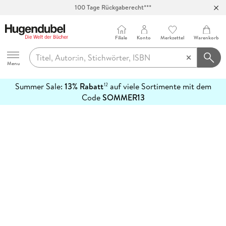
100 Tage Rückgaberecht***
Abholung in über 100 Filialen
Filiale
Konto
Merkzettel
Warenkorb
Hugendubel
Menu
Summer Sale:
13% Rabatt
auf viele Sortimente mit dem
12
mehr
Code
SOMMER13
erfahren