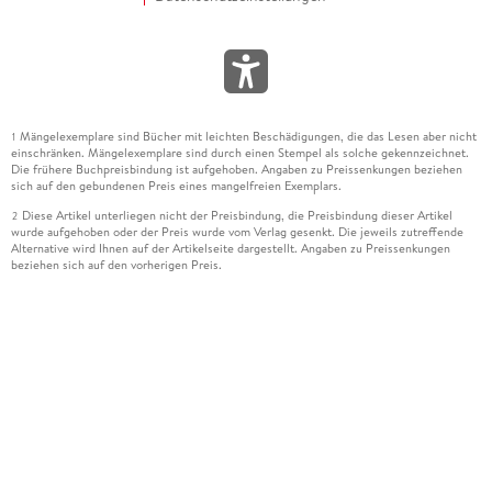
Mängelexemplare sind Bücher mit leichten Beschädigungen, die das Lesen aber nicht
1
einschränken. Mängelexemplare sind durch einen Stempel als solche gekennzeichnet.
Die frühere Buchpreisbindung ist aufgehoben. Angaben zu Preissenkungen beziehen
sich auf den gebundenen Preis eines mangelfreien Exemplars.
Diese Artikel unterliegen nicht der Preisbindung, die Preisbindung dieser Artikel
2
wurde aufgehoben oder der Preis wurde vom Verlag gesenkt. Die jeweils zutreffende
Alternative wird Ihnen auf der Artikelseite dargestellt. Angaben zu Preissenkungen
beziehen sich auf den vorherigen Preis.
Durch Öffnen der Leseprobe willigen Sie ein, dass Daten an den Anbieter der
3
Leseprobe übermittelt werden.
Der gebundene Preis dieses Artikels wird nach Ablauf des auf der Artikelseite
4
dargestellten Datums vom Verlag angehoben.
Der Preisvergleich bezieht sich auf die unverbindliche Preisempfehlung (UVP) des
5
Herstellers.
Der gebundene Preis dieses Artikels wurde vom Verlag gesenkt. Angaben zu
6
Preissenkungen beziehen sich auf den vorherigen Preis.
Die Preisbindung dieses Artikels wurde aufgehoben. Angaben zu Preissenkungen
7