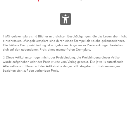
Mängelexemplare sind Bücher mit leichten Beschädigungen, die das Lesen aber nicht
1
einschränken. Mängelexemplare sind durch einen Stempel als solche gekennzeichnet.
Die frühere Buchpreisbindung ist aufgehoben. Angaben zu Preissenkungen beziehen
sich auf den gebundenen Preis eines mangelfreien Exemplars.
Diese Artikel unterliegen nicht der Preisbindung, die Preisbindung dieser Artikel
2
wurde aufgehoben oder der Preis wurde vom Verlag gesenkt. Die jeweils zutreffende
Alternative wird Ihnen auf der Artikelseite dargestellt. Angaben zu Preissenkungen
beziehen sich auf den vorherigen Preis.
Durch Öffnen der Leseprobe willigen Sie ein, dass Daten an den Anbieter der
3
Leseprobe übermittelt werden.
Der gebundene Preis dieses Artikels wird nach Ablauf des auf der Artikelseite
4
dargestellten Datums vom Verlag angehoben.
Der Preisvergleich bezieht sich auf die unverbindliche Preisempfehlung (UVP) des
5
Herstellers.
Der gebundene Preis dieses Artikels wurde vom Verlag gesenkt. Angaben zu
6
Preissenkungen beziehen sich auf den vorherigen Preis.
Die Preisbindung dieses Artikels wurde aufgehoben. Angaben zu Preissenkungen
7