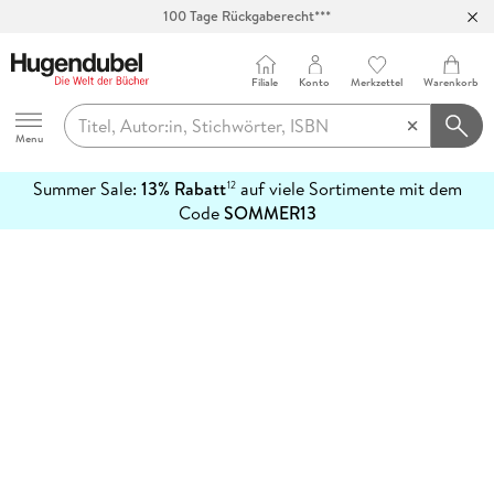
100 Tage Rückgaberecht***
Abholung in über 100 Filialen
Filiale
Konto
Merkzettel
Warenkorb
Hugendubel
Menu
Summer Sale:
13% Rabatt
auf viele Sortimente mit dem
12
mehr
Code
SOMMER13
erfahren