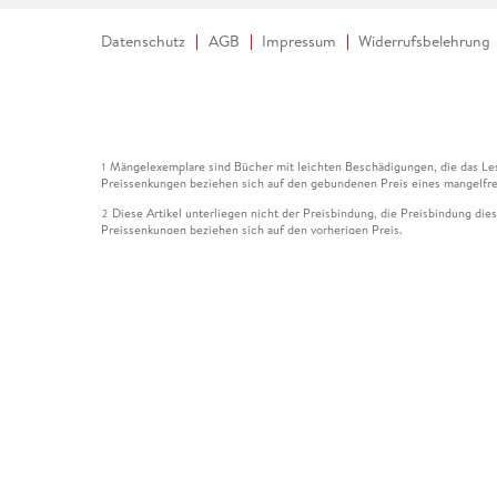
Datenschutz
AGB
Impressum
Widerrufsbelehrung
Mängelexemplare sind Bücher mit leichten Beschädigungen, die das Les
1
Preissenkungen beziehen sich auf den gebundenen Preis eines mangelfre
Diese Artikel unterliegen nicht der Preisbindung, die Preisbindung die
2
Preissenkungen beziehen sich auf den vorherigen Preis.
Durch Öffnen der Leseprobe willigen Sie ein, dass Daten an den Anbie
3
Der gebundene Preis dieses Artikels wird nach Ablauf des auf der Arti
4
Der Preisvergleich bezieht sich auf die unverbindliche Preisempfehlun
5
Der gebundene Preis dieses Artikels wurde vom Verlag gesenkt. Angabe
6
Die Preisbindung dieses Artikels wurde aufgehoben. Angaben zu Preis
7
Der gebundene Preis dieses Artikels wird nach Ablauf des auf der Arti
8
Ihr Gutschein SOMMER13 gilt bis einschließlich 10.08.2026. Sie könne
12
gültig für gesetzlich preisgebundene Artikel (deutschsprachige Bücher 
Gutscheinen und Geschenkkarten kombinierbar. Eine Barauszahlung ist ni