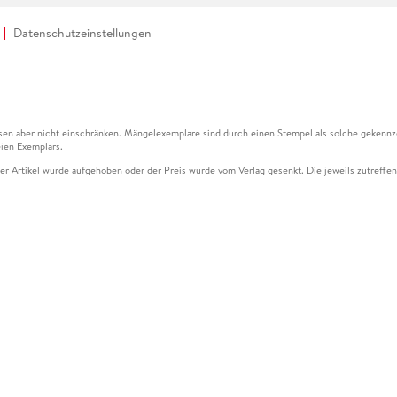
Datenschutzeinstellungen
en aber nicht einschränken. Mängelexemplare sind durch einen Stempel als solche gekennz
ien Exemplars.
ser Artikel wurde aufgehoben oder der Preis wurde vom Verlag gesenkt. Die jeweils zutreffend
ter der Leseprobe übermittelt werden.
kelseite dargestellten Datums vom Verlag angehoben.
g (UVP) des Herstellers.
n zu Preissenkungen beziehen sich auf den vorherigen Preis.
senkungen beziehen sich auf den letzten gebundenen Preis.
kelseite dargestellten Datums vom Verlag angehoben.
n den Gutschein ausschließlich online einlösen unter www.hugendubel.de. Keine Bestellung z
und eBooks) sowie für preisgebundene Kalender, tolino shine (4016621130466), tolino selec
cht möglich. Ein Weiterverkauf und der Handel des Gutscheincodes sind nicht gestattet.