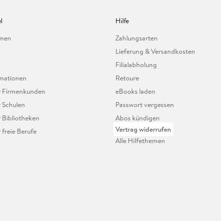
l
Hilfe
hmen
Zahlungsarten
Lieferung & Versandkosten
Filialabholung
mationen
Retoure
ür Firmenkunden
eBooks laden
r Schulen
Passwort vergessen
r Bibliotheken
Abos kündigen
Vertrag widerrufen
r freie Berufe
Alle Hilfethemen