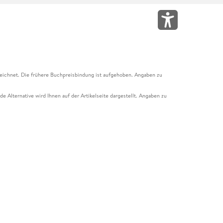
eichnet. Die frühere Buchpreisbindung ist aufgehoben. Angaben zu
e Alternative wird Ihnen auf der Artikelseite dargestellt. Angaben zu
ur Abholung mit Zahlung in der Filiale möglich. Der Gutschein ist nicht
t und das Hugendubel Hörbuch Abo. Der Gutschein ist nicht mit anderen