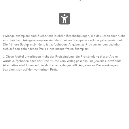
Mängelexemplare sind Bücher mit leichten Beschädigungen, die das Lesen aber nicht
1
einschränken. Mängelexemplare sind durch einen Stempel als solche gekennzeichnet.
Die frühere Buchpreisbindung ist aufgehoben. Angaben zu Preissenkungen beziehen
sich auf den gebundenen Preis eines mangelfreien Exemplars.
Diese Artikel unterliegen nicht der Preisbindung, die Preisbindung dieser Artikel
2
wurde aufgehoben oder der Preis wurde vom Verlag gesenkt. Die jeweils zutreffende
Alternative wird Ihnen auf der Artikelseite dargestellt. Angaben zu Preissenkungen
beziehen sich auf den vorherigen Preis.
Durch Öffnen der Leseprobe willigen Sie ein, dass Daten an den Anbieter der
3
Leseprobe übermittelt werden.
Der gebundene Preis dieses Artikels wird nach Ablauf des auf der Artikelseite
4
dargestellten Datums vom Verlag angehoben.
Der Preisvergleich bezieht sich auf die unverbindliche Preisempfehlung (UVP) des
5
Herstellers.
Der gebundene Preis dieses Artikels wurde vom Verlag gesenkt. Angaben zu
6
Preissenkungen beziehen sich auf den vorherigen Preis.
Die Preisbindung dieses Artikels wurde aufgehoben. Angaben zu Preissenkungen
7