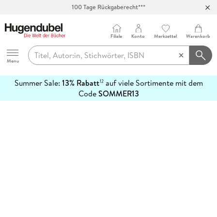
100 Tage Rückgaberecht***
Abholung in über 100 Filialen
Filiale
Konto
Merkzettel
Warenkorb
Hugendubel
Menu
Summer Sale:
13% Rabatt
auf viele Sortimente mit dem
12
mehr
Code
SOMMER13
erfahren