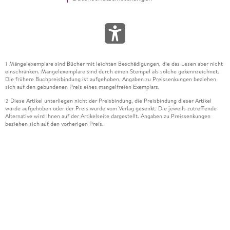
Mängelexemplare sind Bücher mit leichten Beschädigungen, die das Lesen aber nicht
1
einschränken. Mängelexemplare sind durch einen Stempel als solche gekennzeichnet.
Die frühere Buchpreisbindung ist aufgehoben. Angaben zu Preissenkungen beziehen
sich auf den gebundenen Preis eines mangelfreien Exemplars.
Diese Artikel unterliegen nicht der Preisbindung, die Preisbindung dieser Artikel
2
wurde aufgehoben oder der Preis wurde vom Verlag gesenkt. Die jeweils zutreffende
Alternative wird Ihnen auf der Artikelseite dargestellt. Angaben zu Preissenkungen
beziehen sich auf den vorherigen Preis.
Durch Öffnen der Leseprobe willigen Sie ein, dass Daten an den Anbieter der
3
Leseprobe übermittelt werden.
Der gebundene Preis dieses Artikels wird nach Ablauf des auf der Artikelseite
4
dargestellten Datums vom Verlag angehoben.
Der Preisvergleich bezieht sich auf die unverbindliche Preisempfehlung (UVP) des
5
Herstellers.
Der gebundene Preis dieses Artikels wurde vom Verlag gesenkt. Angaben zu
6
Preissenkungen beziehen sich auf den vorherigen Preis.
Die Preisbindung dieses Artikels wurde aufgehoben. Angaben zu Preissenkungen
7