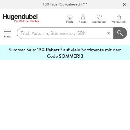
100 Tage Rückgaberecht***
Abholung in über 100 Filialen
Filiale
Konto
Merkzettel
Warenkorb
Hugendubel
Menu
Summer Sale:
13% Rabatt
auf viele Sortimente mit dem
12
mehr
Code
SOMMER13
erfahren