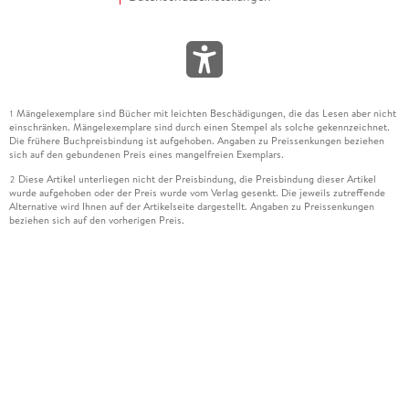
Mängelexemplare sind Bücher mit leichten Beschädigungen, die das Lesen aber nicht
1
einschränken. Mängelexemplare sind durch einen Stempel als solche gekennzeichnet.
Die frühere Buchpreisbindung ist aufgehoben. Angaben zu Preissenkungen beziehen
sich auf den gebundenen Preis eines mangelfreien Exemplars.
Diese Artikel unterliegen nicht der Preisbindung, die Preisbindung dieser Artikel
2
wurde aufgehoben oder der Preis wurde vom Verlag gesenkt. Die jeweils zutreffende
Alternative wird Ihnen auf der Artikelseite dargestellt. Angaben zu Preissenkungen
beziehen sich auf den vorherigen Preis.
Durch Öffnen der Leseprobe willigen Sie ein, dass Daten an den Anbieter der
3
Leseprobe übermittelt werden.
Der gebundene Preis dieses Artikels wird nach Ablauf des auf der Artikelseite
4
dargestellten Datums vom Verlag angehoben.
Der Preisvergleich bezieht sich auf die unverbindliche Preisempfehlung (UVP) des
5
Herstellers.
Der gebundene Preis dieses Artikels wurde vom Verlag gesenkt. Angaben zu
6
Preissenkungen beziehen sich auf den vorherigen Preis.
Die Preisbindung dieses Artikels wurde aufgehoben. Angaben zu Preissenkungen
7