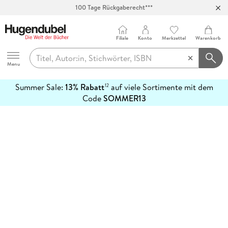
100 Tage Rückgaberecht***
Abholung in über 100 Filialen
Filiale
Konto
Merkzettel
Warenkorb
Hugendubel
Menu
Summer Sale:
13% Rabatt
auf viele Sortimente mit dem
12
mehr
Code
SOMMER13
erfahren