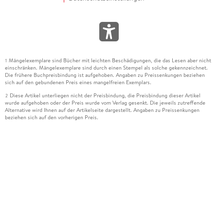
Mängelexemplare sind Bücher mit leichten Beschädigungen, die das Lesen aber nicht
1
einschränken. Mängelexemplare sind durch einen Stempel als solche gekennzeichnet.
Die frühere Buchpreisbindung ist aufgehoben. Angaben zu Preissenkungen beziehen
sich auf den gebundenen Preis eines mangelfreien Exemplars.
Diese Artikel unterliegen nicht der Preisbindung, die Preisbindung dieser Artikel
2
wurde aufgehoben oder der Preis wurde vom Verlag gesenkt. Die jeweils zutreffende
Alternative wird Ihnen auf der Artikelseite dargestellt. Angaben zu Preissenkungen
beziehen sich auf den vorherigen Preis.
Durch Öffnen der Leseprobe willigen Sie ein, dass Daten an den Anbieter der
3
Leseprobe übermittelt werden.
Der gebundene Preis dieses Artikels wird nach Ablauf des auf der Artikelseite
4
dargestellten Datums vom Verlag angehoben.
Der Preisvergleich bezieht sich auf die unverbindliche Preisempfehlung (UVP) des
5
Herstellers.
Der gebundene Preis dieses Artikels wurde vom Verlag gesenkt. Angaben zu
6
Preissenkungen beziehen sich auf den vorherigen Preis.
Die Preisbindung dieses Artikels wurde aufgehoben. Angaben zu Preissenkungen
7