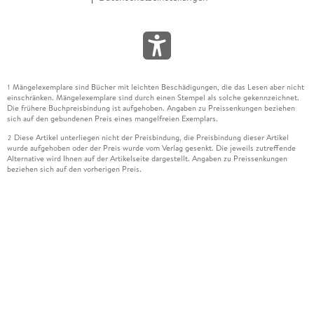
Mängelexemplare sind Bücher mit leichten Beschädigungen, die das Lesen aber nicht
1
einschränken. Mängelexemplare sind durch einen Stempel als solche gekennzeichnet.
Die frühere Buchpreisbindung ist aufgehoben. Angaben zu Preissenkungen beziehen
sich auf den gebundenen Preis eines mangelfreien Exemplars.
Diese Artikel unterliegen nicht der Preisbindung, die Preisbindung dieser Artikel
2
wurde aufgehoben oder der Preis wurde vom Verlag gesenkt. Die jeweils zutreffende
Alternative wird Ihnen auf der Artikelseite dargestellt. Angaben zu Preissenkungen
beziehen sich auf den vorherigen Preis.
Durch Öffnen der Leseprobe willigen Sie ein, dass Daten an den Anbieter der
3
Leseprobe übermittelt werden.
Der gebundene Preis dieses Artikels wird nach Ablauf des auf der Artikelseite
4
dargestellten Datums vom Verlag angehoben.
Der Preisvergleich bezieht sich auf die unverbindliche Preisempfehlung (UVP) des
5
Herstellers.
Der gebundene Preis dieses Artikels wurde vom Verlag gesenkt. Angaben zu
6
Preissenkungen beziehen sich auf den vorherigen Preis.
Die Preisbindung dieses Artikels wurde aufgehoben. Angaben zu Preissenkungen
7