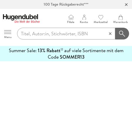
100 Tage Rückgaberecht***
Abholung in über 100 Filialen
Filiale
Konto
Merkzettel
Warenkorb
Hugendubel
Menu
Summer Sale:
13% Rabatt
auf viele Sortimente mit dem
12
mehr
Code
SOMMER13
erfahren