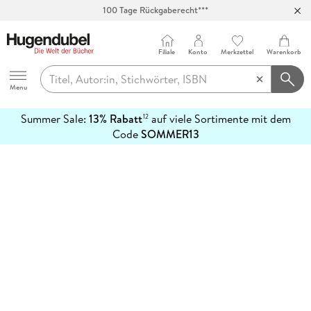
100 Tage Rückgaberecht***
Abholung in über 100 Filialen
Filiale
Konto
Merkzettel
Warenkorb
Hugendubel
Menu
Summer Sale:
13% Rabatt
auf viele Sortimente mit dem
12
mehr
Code
SOMMER13
erfahren