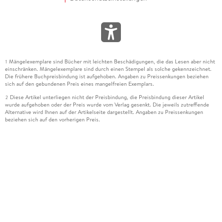
Mängelexemplare sind Bücher mit leichten Beschädigungen, die das Lesen aber nicht
1
einschränken. Mängelexemplare sind durch einen Stempel als solche gekennzeichnet.
Die frühere Buchpreisbindung ist aufgehoben. Angaben zu Preissenkungen beziehen
sich auf den gebundenen Preis eines mangelfreien Exemplars.
Diese Artikel unterliegen nicht der Preisbindung, die Preisbindung dieser Artikel
2
wurde aufgehoben oder der Preis wurde vom Verlag gesenkt. Die jeweils zutreffende
Alternative wird Ihnen auf der Artikelseite dargestellt. Angaben zu Preissenkungen
beziehen sich auf den vorherigen Preis.
Durch Öffnen der Leseprobe willigen Sie ein, dass Daten an den Anbieter der
3
Leseprobe übermittelt werden.
Der gebundene Preis dieses Artikels wird nach Ablauf des auf der Artikelseite
4
dargestellten Datums vom Verlag angehoben.
Der Preisvergleich bezieht sich auf die unverbindliche Preisempfehlung (UVP) des
5
Herstellers.
Der gebundene Preis dieses Artikels wurde vom Verlag gesenkt. Angaben zu
6
Preissenkungen beziehen sich auf den vorherigen Preis.
Die Preisbindung dieses Artikels wurde aufgehoben. Angaben zu Preissenkungen
7