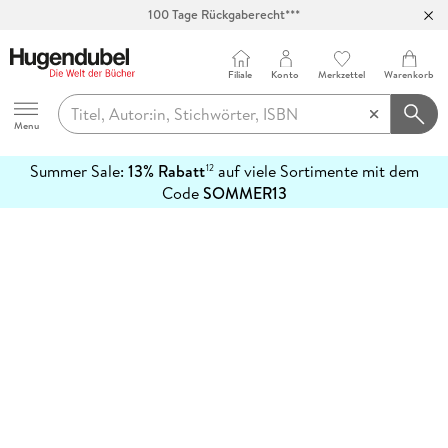
100 Tage Rückgaberecht***
Abholung in über 100 Filialen
Filiale
Konto
Merkzettel
Warenkorb
Hugendubel
Menu
Summer Sale:
13% Rabatt
auf viele Sortimente mit dem
12
mehr
Code
SOMMER13
erfahren