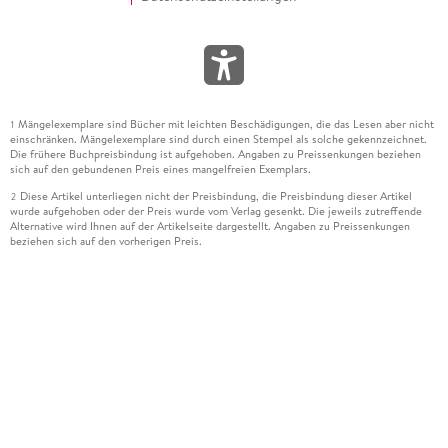
Mängelexemplare sind Bücher mit leichten Beschädigungen, die das Lesen aber nicht
1
einschränken. Mängelexemplare sind durch einen Stempel als solche gekennzeichnet.
Die frühere Buchpreisbindung ist aufgehoben. Angaben zu Preissenkungen beziehen
sich auf den gebundenen Preis eines mangelfreien Exemplars.
Diese Artikel unterliegen nicht der Preisbindung, die Preisbindung dieser Artikel
2
wurde aufgehoben oder der Preis wurde vom Verlag gesenkt. Die jeweils zutreffende
Alternative wird Ihnen auf der Artikelseite dargestellt. Angaben zu Preissenkungen
beziehen sich auf den vorherigen Preis.
Durch Öffnen der Leseprobe willigen Sie ein, dass Daten an den Anbieter der
3
Leseprobe übermittelt werden.
Der gebundene Preis dieses Artikels wird nach Ablauf des auf der Artikelseite
4
dargestellten Datums vom Verlag angehoben.
Der Preisvergleich bezieht sich auf die unverbindliche Preisempfehlung (UVP) des
5
Herstellers.
Der gebundene Preis dieses Artikels wurde vom Verlag gesenkt. Angaben zu
6
Preissenkungen beziehen sich auf den vorherigen Preis.
Die Preisbindung dieses Artikels wurde aufgehoben. Angaben zu Preissenkungen
7