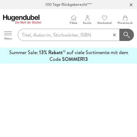
100 Tage Rückgaberecht***
Abholung in über 100 Filialen
Filiale
Konto
Merkzettel
Warenkorb
Hugendubel
Menu
Summer Sale:
13% Rabatt
auf viele Sortimente mit dem
12
mehr
Code
SOMMER13
erfahren