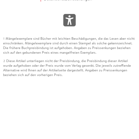
Mängelexemplare sind Bücher mit leichten Beschädigungen, die das Lesen aber nicht
1
einschränken. Mängelexemplare sind durch einen Stempel als solche gekennzeichnet.
Die frühere Buchpreisbindung ist aufgehoben. Angaben zu Preissenkungen beziehen
sich auf den gebundenen Preis eines mangelfreien Exemplars.
Diese Artikel unterliegen nicht der Preisbindung, die Preisbindung dieser Artikel
2
wurde aufgehoben oder der Preis wurde vom Verlag gesenkt. Die jeweils zutreffende
Alternative wird Ihnen auf der Artikelseite dargestellt. Angaben zu Preissenkungen
beziehen sich auf den vorherigen Preis.
Durch Öffnen der Leseprobe willigen Sie ein, dass Daten an den Anbieter der
3
Leseprobe übermittelt werden.
Der gebundene Preis dieses Artikels wird nach Ablauf des auf der Artikelseite
4
dargestellten Datums vom Verlag angehoben.
Der Preisvergleich bezieht sich auf die unverbindliche Preisempfehlung (UVP) des
5
Herstellers.
Der gebundene Preis dieses Artikels wurde vom Verlag gesenkt. Angaben zu
6
Preissenkungen beziehen sich auf den vorherigen Preis.
Die Preisbindung dieses Artikels wurde aufgehoben. Angaben zu Preissenkungen
7