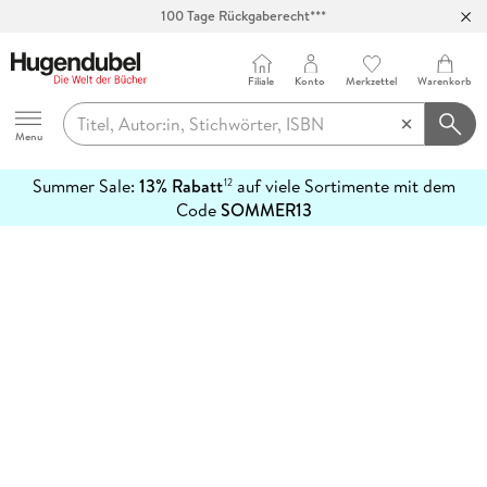
100 Tage Rückgaberecht***
Abholung in über 100 Filialen
Filiale
Konto
Merkzettel
Warenkorb
Hugendubel
Menu
Summer Sale:
13% Rabatt
auf viele Sortimente mit dem
12
mehr
Code
SOMMER13
erfahren