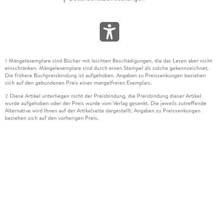
Mängelexemplare sind Bücher mit leichten Beschädigungen, die das Lesen aber nicht
1
einschränken. Mängelexemplare sind durch einen Stempel als solche gekennzeichnet.
Die frühere Buchpreisbindung ist aufgehoben. Angaben zu Preissenkungen beziehen
sich auf den gebundenen Preis eines mangelfreien Exemplars.
Diese Artikel unterliegen nicht der Preisbindung, die Preisbindung dieser Artikel
2
wurde aufgehoben oder der Preis wurde vom Verlag gesenkt. Die jeweils zutreffende
Alternative wird Ihnen auf der Artikelseite dargestellt. Angaben zu Preissenkungen
beziehen sich auf den vorherigen Preis.
Durch Öffnen der Leseprobe willigen Sie ein, dass Daten an den Anbieter der
3
Leseprobe übermittelt werden.
Der gebundene Preis dieses Artikels wird nach Ablauf des auf der Artikelseite
4
dargestellten Datums vom Verlag angehoben.
Der Preisvergleich bezieht sich auf die unverbindliche Preisempfehlung (UVP) des
5
Herstellers.
Der gebundene Preis dieses Artikels wurde vom Verlag gesenkt. Angaben zu
6
Preissenkungen beziehen sich auf den vorherigen Preis.
Die Preisbindung dieses Artikels wurde aufgehoben. Angaben zu Preissenkungen
7