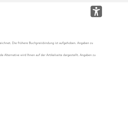
eichnet. Die frühere Buchpreisbindung ist aufgehoben. Angaben zu
e Alternative wird Ihnen auf der Artikelseite dargestellt. Angaben zu
ur Abholung mit Zahlung in der Filiale möglich. Der Gutschein ist nicht
t und das Hugendubel Hörbuch Abo. Der Gutschein ist nicht mit anderen