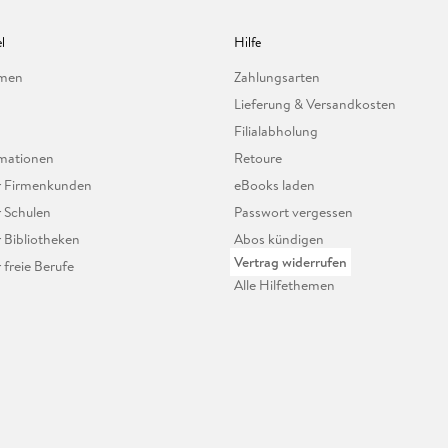
l
Hilfe
hmen
Zahlungsarten
Lieferung & Versandkosten
Filialabholung
mationen
Retoure
ür Firmenkunden
eBooks laden
r Schulen
Passwort vergessen
r Bibliotheken
Abos kündigen
Vertrag widerrufen
r freie Berufe
Alle Hilfethemen