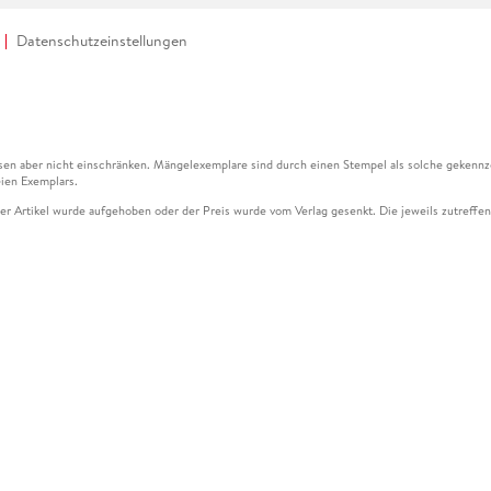
Datenschutzeinstellungen
en aber nicht einschränken. Mängelexemplare sind durch einen Stempel als solche gekennz
ien Exemplars.
ser Artikel wurde aufgehoben oder der Preis wurde vom Verlag gesenkt. Die jeweils zutreffend
ter der Leseprobe übermittelt werden.
kelseite dargestellten Datums vom Verlag angehoben.
g (UVP) des Herstellers.
n zu Preissenkungen beziehen sich auf den vorherigen Preis.
senkungen beziehen sich auf den letzten gebundenen Preis.
kelseite dargestellten Datums vom Verlag angehoben.
n den Gutschein ausschließlich online einlösen unter www.hugendubel.de. Keine Bestellung z
und eBooks) sowie für preisgebundene Kalender, tolino shine (4016621130466), tolino selec
cht möglich. Ein Weiterverkauf und der Handel des Gutscheincodes sind nicht gestattet.