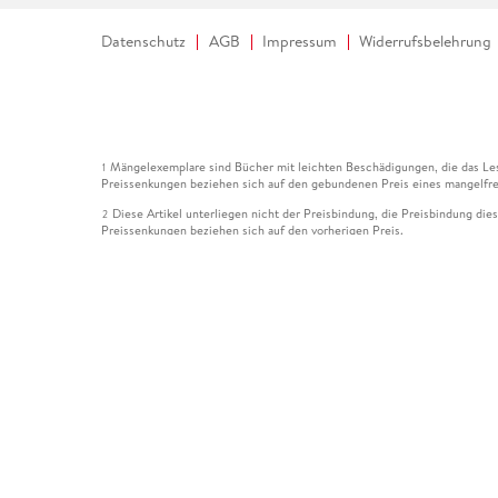
Datenschutz
AGB
Impressum
Widerrufsbelehrung
Mängelexemplare sind Bücher mit leichten Beschädigungen, die das Les
1
Preissenkungen beziehen sich auf den gebundenen Preis eines mangelfre
Diese Artikel unterliegen nicht der Preisbindung, die Preisbindung die
2
Preissenkungen beziehen sich auf den vorherigen Preis.
Durch Öffnen der Leseprobe willigen Sie ein, dass Daten an den Anbie
3
Der gebundene Preis dieses Artikels wird nach Ablauf des auf der Arti
4
Der Preisvergleich bezieht sich auf die unverbindliche Preisempfehlun
5
Der gebundene Preis dieses Artikels wurde vom Verlag gesenkt. Angabe
6
Die Preisbindung dieses Artikels wurde aufgehoben. Angaben zu Preis
7
Der gebundene Preis dieses Artikels wird nach Ablauf des auf der Arti
8
Ihr Gutschein SOMMER13 gilt bis einschließlich 10.08.2026. Sie könne
12
gültig für gesetzlich preisgebundene Artikel (deutschsprachige Bücher 
Gutscheinen und Geschenkkarten kombinierbar. Eine Barauszahlung ist ni