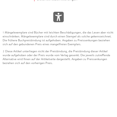
Mängelexemplare sind Bücher mit leichten Beschädigungen, die das Lesen aber nicht
1
einschränken. Mängelexemplare sind durch einen Stempel als solche gekennzeichnet.
Die frühere Buchpreisbindung ist aufgehoben. Angaben zu Preissenkungen beziehen
sich auf den gebundenen Preis eines mangelfreien Exemplars.
Diese Artikel unterliegen nicht der Preisbindung, die Preisbindung dieser Artikel
2
wurde aufgehoben oder der Preis wurde vom Verlag gesenkt. Die jeweils zutreffende
Alternative wird Ihnen auf der Artikelseite dargestellt. Angaben zu Preissenkungen
beziehen sich auf den vorherigen Preis.
Durch Öffnen der Leseprobe willigen Sie ein, dass Daten an den Anbieter der
3
Leseprobe übermittelt werden.
Der gebundene Preis dieses Artikels wird nach Ablauf des auf der Artikelseite
4
dargestellten Datums vom Verlag angehoben.
Der Preisvergleich bezieht sich auf die unverbindliche Preisempfehlung (UVP) des
5
Herstellers.
Der gebundene Preis dieses Artikels wurde vom Verlag gesenkt. Angaben zu
6
Preissenkungen beziehen sich auf den vorherigen Preis.
Die Preisbindung dieses Artikels wurde aufgehoben. Angaben zu Preissenkungen
7