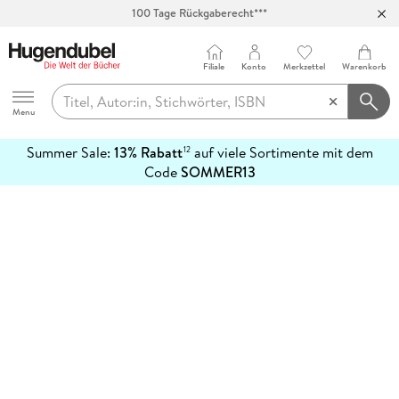
100 Tage Rückgaberecht***
Abholung in über 100 Filialen
Filiale
Konto
Merkzettel
Warenkorb
Hugendubel
Menu
Summer Sale:
13% Rabatt
auf viele Sortimente mit dem
12
mehr
Code
SOMMER13
erfahren