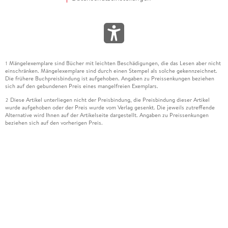
Mängelexemplare sind Bücher mit leichten Beschädigungen, die das Lesen aber nicht
1
einschränken. Mängelexemplare sind durch einen Stempel als solche gekennzeichnet.
Die frühere Buchpreisbindung ist aufgehoben. Angaben zu Preissenkungen beziehen
sich auf den gebundenen Preis eines mangelfreien Exemplars.
Diese Artikel unterliegen nicht der Preisbindung, die Preisbindung dieser Artikel
2
wurde aufgehoben oder der Preis wurde vom Verlag gesenkt. Die jeweils zutreffende
Alternative wird Ihnen auf der Artikelseite dargestellt. Angaben zu Preissenkungen
beziehen sich auf den vorherigen Preis.
Durch Öffnen der Leseprobe willigen Sie ein, dass Daten an den Anbieter der
3
Leseprobe übermittelt werden.
Der gebundene Preis dieses Artikels wird nach Ablauf des auf der Artikelseite
4
dargestellten Datums vom Verlag angehoben.
Der Preisvergleich bezieht sich auf die unverbindliche Preisempfehlung (UVP) des
5
Herstellers.
Der gebundene Preis dieses Artikels wurde vom Verlag gesenkt. Angaben zu
6
Preissenkungen beziehen sich auf den vorherigen Preis.
Die Preisbindung dieses Artikels wurde aufgehoben. Angaben zu Preissenkungen
7