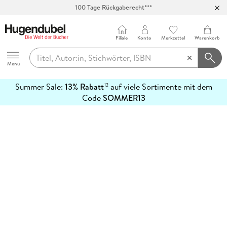
100 Tage Rückgaberecht***
Abholung in über 100 Filialen
Filiale
Konto
Merkzettel
Warenkorb
Hugendubel
Menu
Summer Sale:
13% Rabatt
auf viele Sortimente mit dem
12
mehr
Code
SOMMER13
erfahren