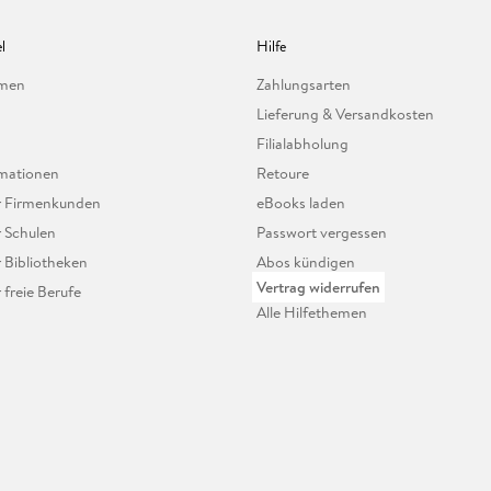
l
Hilfe
hmen
Zahlungsarten
Lieferung & Versandkosten
Filialabholung
mationen
Retoure
ür Firmenkunden
eBooks laden
r Schulen
Passwort vergessen
r Bibliotheken
Abos kündigen
Vertrag widerrufen
r freie Berufe
Alle Hilfethemen