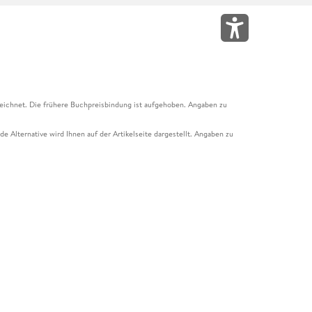
eichnet. Die frühere Buchpreisbindung ist aufgehoben. Angaben zu
e Alternative wird Ihnen auf der Artikelseite dargestellt. Angaben zu
ur Abholung mit Zahlung in der Filiale möglich. Der Gutschein ist nicht
t und das Hugendubel Hörbuch Abo. Der Gutschein ist nicht mit anderen