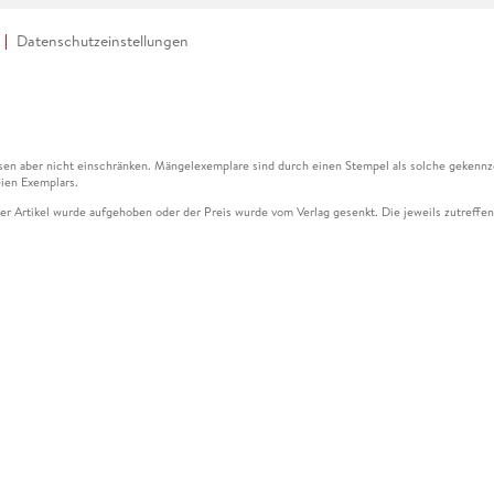
Datenschutzeinstellungen
en aber nicht einschränken. Mängelexemplare sind durch einen Stempel als solche gekennz
ien Exemplars.
ser Artikel wurde aufgehoben oder der Preis wurde vom Verlag gesenkt. Die jeweils zutreffend
ter der Leseprobe übermittelt werden.
kelseite dargestellten Datums vom Verlag angehoben.
g (UVP) des Herstellers.
n zu Preissenkungen beziehen sich auf den vorherigen Preis.
senkungen beziehen sich auf den letzten gebundenen Preis.
kelseite dargestellten Datums vom Verlag angehoben.
n den Gutschein ausschließlich online einlösen unter www.hugendubel.de. Keine Bestellung z
und eBooks) sowie für preisgebundene Kalender, tolino shine (4016621130466), tolino selec
cht möglich. Ein Weiterverkauf und der Handel des Gutscheincodes sind nicht gestattet.