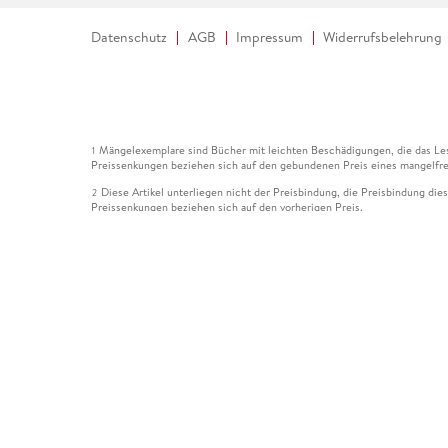
Datenschutz
AGB
Impressum
Widerrufsbelehrung
Mängelexemplare sind Bücher mit leichten Beschädigungen, die das Les
1
Preissenkungen beziehen sich auf den gebundenen Preis eines mangelfre
Diese Artikel unterliegen nicht der Preisbindung, die Preisbindung die
2
Preissenkungen beziehen sich auf den vorherigen Preis.
Durch Öffnen der Leseprobe willigen Sie ein, dass Daten an den Anbie
3
Der gebundene Preis dieses Artikels wird nach Ablauf des auf der Arti
4
Der Preisvergleich bezieht sich auf die unverbindliche Preisempfehlun
5
Der gebundene Preis dieses Artikels wurde vom Verlag gesenkt. Angabe
6
Die Preisbindung dieses Artikels wurde aufgehoben. Angaben zu Preis
7
Der gebundene Preis dieses Artikels wird nach Ablauf des auf der Arti
8
Ihr Gutschein SOMMER13 gilt bis einschließlich 10.08.2026. Sie könne
12
gültig für gesetzlich preisgebundene Artikel (deutschsprachige Bücher 
Gutscheinen und Geschenkkarten kombinierbar. Eine Barauszahlung ist ni