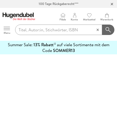
100 Tage Rückgaberecht***
Abholung in über 100 Filialen
Filiale
Konto
Merkzettel
Warenkorb
Hugendubel
Menu
Summer Sale:
13% Rabatt
auf viele Sortimente mit dem
12
mehr
Code
SOMMER13
erfahren