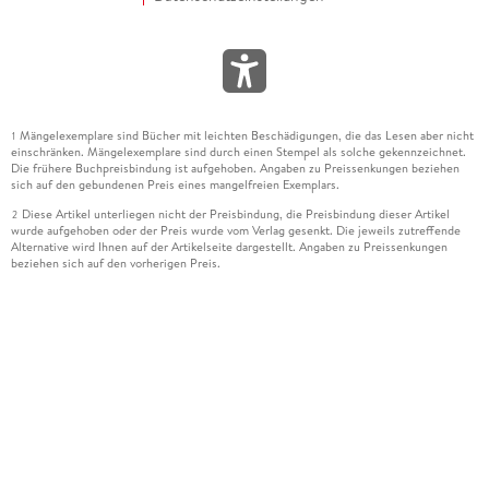
Mängelexemplare sind Bücher mit leichten Beschädigungen, die das Lesen aber nicht
1
einschränken. Mängelexemplare sind durch einen Stempel als solche gekennzeichnet.
Die frühere Buchpreisbindung ist aufgehoben. Angaben zu Preissenkungen beziehen
sich auf den gebundenen Preis eines mangelfreien Exemplars.
Diese Artikel unterliegen nicht der Preisbindung, die Preisbindung dieser Artikel
2
wurde aufgehoben oder der Preis wurde vom Verlag gesenkt. Die jeweils zutreffende
Alternative wird Ihnen auf der Artikelseite dargestellt. Angaben zu Preissenkungen
beziehen sich auf den vorherigen Preis.
Durch Öffnen der Leseprobe willigen Sie ein, dass Daten an den Anbieter der
3
Leseprobe übermittelt werden.
Der gebundene Preis dieses Artikels wird nach Ablauf des auf der Artikelseite
4
dargestellten Datums vom Verlag angehoben.
Der Preisvergleich bezieht sich auf die unverbindliche Preisempfehlung (UVP) des
5
Herstellers.
Der gebundene Preis dieses Artikels wurde vom Verlag gesenkt. Angaben zu
6
Preissenkungen beziehen sich auf den vorherigen Preis.
Die Preisbindung dieses Artikels wurde aufgehoben. Angaben zu Preissenkungen
7