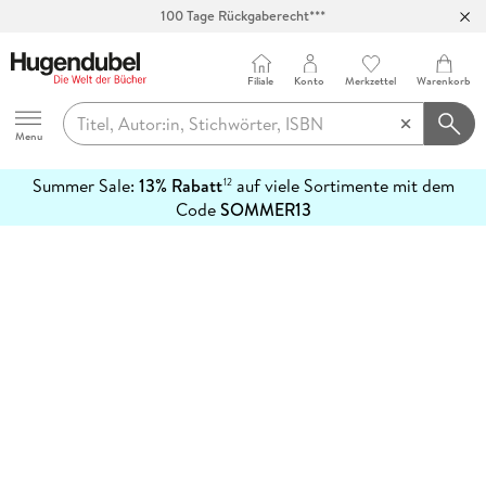
100 Tage Rückgaberecht***
Abholung in über 100 Filialen
Filiale
Konto
Merkzettel
Warenkorb
Hugendubel
Menu
Summer Sale:
13% Rabatt
auf viele Sortimente mit dem
12
mehr
Code
SOMMER13
erfahren