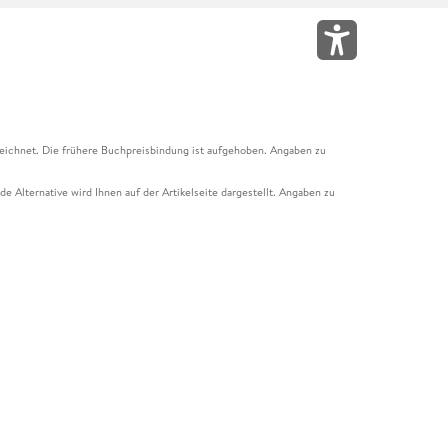
eichnet. Die frühere Buchpreisbindung ist aufgehoben. Angaben zu
e Alternative wird Ihnen auf der Artikelseite dargestellt. Angaben zu
ur Abholung mit Zahlung in der Filiale möglich. Der Gutschein ist nicht
t und das Hugendubel Hörbuch Abo. Der Gutschein ist nicht mit anderen