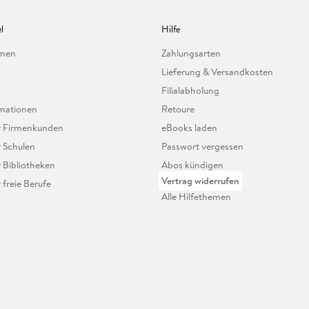
l
Hilfe
hmen
Zahlungsarten
Lieferung & Versandkosten
Filialabholung
mationen
Retoure
ür Firmenkunden
eBooks laden
r Schulen
Passwort vergessen
r Bibliotheken
Abos kündigen
Vertrag widerrufen
r freie Berufe
Alle Hilfethemen