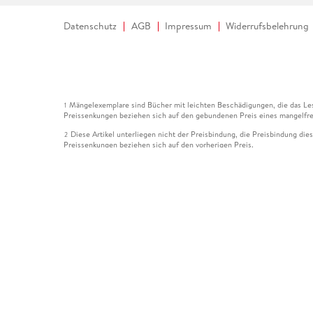
Datenschutz
AGB
Impressum
Widerrufsbelehrung
Mängelexemplare sind Bücher mit leichten Beschädigungen, die das Les
1
Preissenkungen beziehen sich auf den gebundenen Preis eines mangelfre
Diese Artikel unterliegen nicht der Preisbindung, die Preisbindung die
2
Preissenkungen beziehen sich auf den vorherigen Preis.
Durch Öffnen der Leseprobe willigen Sie ein, dass Daten an den Anbie
3
Der gebundene Preis dieses Artikels wird nach Ablauf des auf der Arti
4
Der Preisvergleich bezieht sich auf die unverbindliche Preisempfehlun
5
Der gebundene Preis dieses Artikels wurde vom Verlag gesenkt. Angabe
6
Die Preisbindung dieses Artikels wurde aufgehoben. Angaben zu Preis
7
Der gebundene Preis dieses Artikels wird nach Ablauf des auf der Arti
8
Ihr Gutschein SOMMER13 gilt bis einschließlich 10.08.2026. Sie könne
12
gültig für gesetzlich preisgebundene Artikel (deutschsprachige Bücher 
Gutscheinen und Geschenkkarten kombinierbar. Eine Barauszahlung ist ni