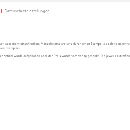
Datenschutzeinstellungen
en aber nicht einschränken. Mängelexemplare sind durch einen Stempel als solche gekennz
ien Exemplars.
ser Artikel wurde aufgehoben oder der Preis wurde vom Verlag gesenkt. Die jeweils zutreffend
ter der Leseprobe übermittelt werden.
kelseite dargestellten Datums vom Verlag angehoben.
g (UVP) des Herstellers.
n zu Preissenkungen beziehen sich auf den vorherigen Preis.
senkungen beziehen sich auf den letzten gebundenen Preis.
kelseite dargestellten Datums vom Verlag angehoben.
n den Gutschein ausschließlich online einlösen unter www.hugendubel.de. Keine Bestellung z
und eBooks) sowie für preisgebundene Kalender, tolino shine (4016621130466), tolino selec
cht möglich. Ein Weiterverkauf und der Handel des Gutscheincodes sind nicht gestattet.