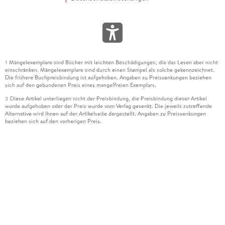
Mängelexemplare sind Bücher mit leichten Beschädigungen, die das Lesen aber nicht
1
einschränken. Mängelexemplare sind durch einen Stempel als solche gekennzeichnet.
Die frühere Buchpreisbindung ist aufgehoben. Angaben zu Preissenkungen beziehen
sich auf den gebundenen Preis eines mangelfreien Exemplars.
Diese Artikel unterliegen nicht der Preisbindung, die Preisbindung dieser Artikel
2
wurde aufgehoben oder der Preis wurde vom Verlag gesenkt. Die jeweils zutreffende
Alternative wird Ihnen auf der Artikelseite dargestellt. Angaben zu Preissenkungen
beziehen sich auf den vorherigen Preis.
Durch Öffnen der Leseprobe willigen Sie ein, dass Daten an den Anbieter der
3
Leseprobe übermittelt werden.
Der gebundene Preis dieses Artikels wird nach Ablauf des auf der Artikelseite
4
dargestellten Datums vom Verlag angehoben.
Der Preisvergleich bezieht sich auf die unverbindliche Preisempfehlung (UVP) des
5
Herstellers.
Der gebundene Preis dieses Artikels wurde vom Verlag gesenkt. Angaben zu
6
Preissenkungen beziehen sich auf den vorherigen Preis.
Die Preisbindung dieses Artikels wurde aufgehoben. Angaben zu Preissenkungen
7