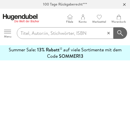
100 Tage Rückgaberecht***
Abholung in über 100 Filialen
Filiale
Konto
Merkzettel
Warenkorb
Hugendubel
Menu
Summer Sale:
13% Rabatt
auf viele Sortimente mit dem
12
mehr
Code
SOMMER13
erfahren